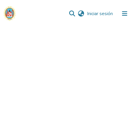
(current)
Iniciar sesión
Comunidades
Todo DSpace
Reglamento
Formatos
Manuales