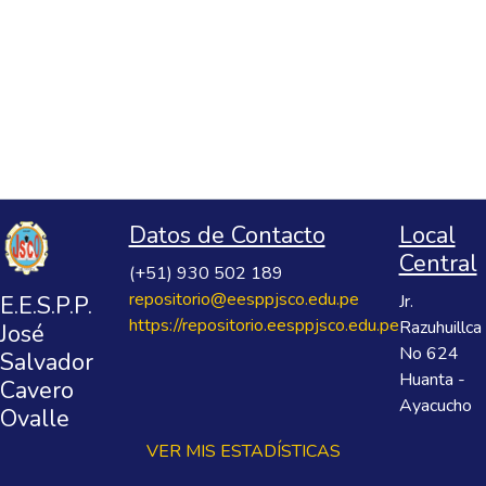
Datos de Contacto
Local
Central
(+51) 930 502 189
repositorio@eesppjsco.edu.pe
E.E.S.P.P.
Jr.
https://repositorio.eesppjsco.edu.pe
Razuhuillca
José
No 624
Salvador
Huanta -
Cavero
Ayacucho
Ovalle
VER MIS ESTADÍSTICAS