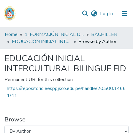
(current)
Log In
Communities
Home
1. FORMACIÓN INICIAL DOCENTE
BACHILLER
&
EDUCACIÓN INICIAL INTERCULTURAL BILINGUE FID
Browse by Author
Collections
EDUCACIÓN INICIAL
All of DSpace
INTERCULTURAL BILINGUE FID
Permanent URI for this collection
Reglamento
https://repositorio.eesppjsco.edu.pe/handle/20.500.1466
1/41
Formatos
Manuales
Browse