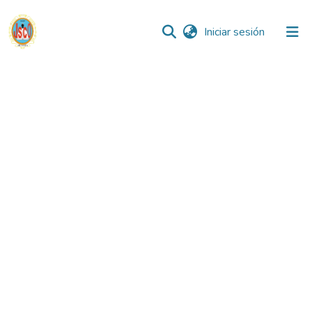
(current)
Iniciar sesión
Comunidades
Todo DSpace
Reglamento
Formatos
Manuales