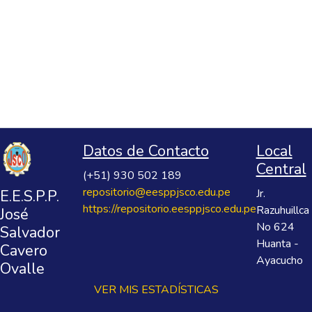
Datos de Contacto
Local
Central
(+51) 930 502 189
repositorio@eesppjsco.edu.pe
E.E.S.P.P.
Jr.
https://repositorio.eesppjsco.edu.pe
Razuhuillca
José
No 624
Salvador
Huanta -
Cavero
Ayacucho
Ovalle
VER MIS ESTADÍSTICAS