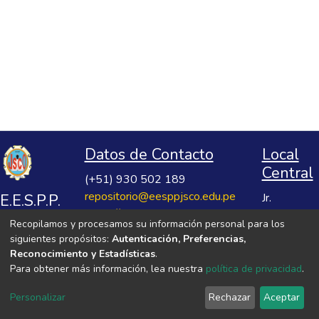
Datos de Contacto
Local
Central
(+51) 930 502 189
repositorio@eesppjsco.edu.pe
E.E.S.P.P.
Jr.
https://repositorio.eesppjsco.edu.pe
Razuhuillca
José
Recopilamos y procesamos su información personal para los
No 624
Salvador
siguientes propósitos:
Autenticación, Preferencias,
Huanta -
Cavero
Reconocimiento y Estadísticas
.
Ayacucho
Para obtener más información, lea nuestra
política de privacidad
.
Ovalle
VER MIS ESTADÍSTICAS
Personalizar
Rechazar
Aceptar