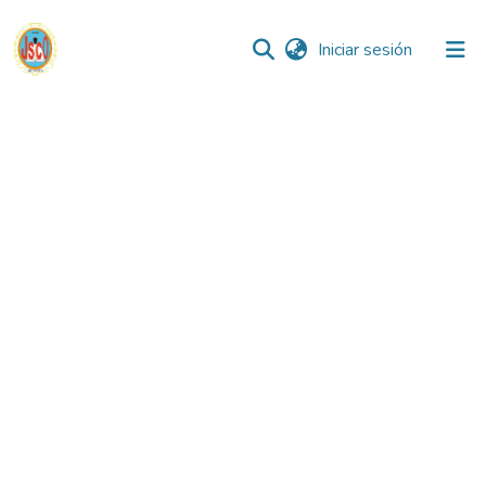
(current)
Iniciar sesión
Comunidades
Todo DSpace
Reglamento
Formatos
Manuales