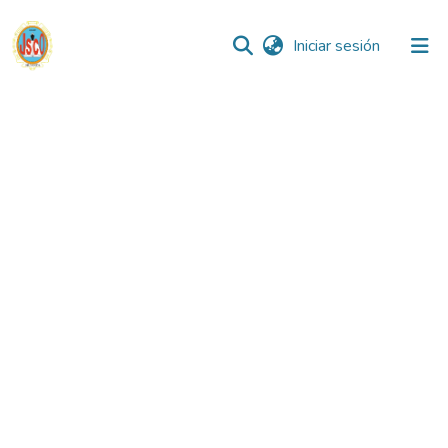
(current)
Iniciar sesión
Comunidades
Todo DSpace
Reglamento
Formatos
Manuales