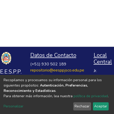
Datos de Contacto
Local
Central
(+51) 930 502 189
repositorio@eesppjsco.edu.pe
E.E.S.P.P.
Jr.
https://repositorio.eesppjsco.edu.pe
Razuhuillca
José
Recopilamos y procesamos su información personal para los
No 624
Salvador
siguientes propósitos:
Autenticación, Preferencias,
Huanta -
Cavero
Reconocimiento y Estadísticas
.
Ayacucho
Para obtener más información, lea nuestra
política de privacidad
.
Ovalle
VER MIS ESTADÍSTICAS
Personalizar
Rechazar
Aceptar