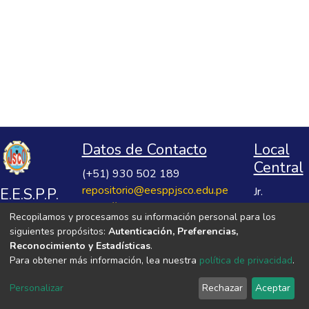
Datos de Contacto
Local
Central
(+51) 930 502 189
repositorio@eesppjsco.edu.pe
E.E.S.P.P.
Jr.
https://repositorio.eesppjsco.edu.pe
Razuhuillca
José
Recopilamos y procesamos su información personal para los
No 624
Salvador
siguientes propósitos:
Autenticación, Preferencias,
Huanta -
Cavero
Reconocimiento y Estadísticas
.
Ayacucho
Para obtener más información, lea nuestra
política de privacidad
.
Ovalle
VER MIS ESTADÍSTICAS
Personalizar
Rechazar
Aceptar