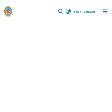
(current)
Iniciar sesión
Comunidades
Todo DSpace
Reglamento
Formatos
Manuales