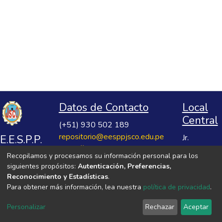
Datos de Contacto
Local
Central
(+51) 930 502 189
repositorio@eesppjsco.edu.pe
E.E.S.P.P.
Jr.
https://repositorio.eesppjsco.edu.pe
Razuhuillca
José
Recopilamos y procesamos su información personal para los
No 624
Salvador
siguientes propósitos:
Autenticación, Preferencias,
Huanta -
Cavero
Reconocimiento y Estadísticas
.
Ayacucho
Para obtener más información, lea nuestra
política de privacidad
.
Ovalle
VER MIS ESTADÍSTICAS
Personalizar
Rechazar
Aceptar