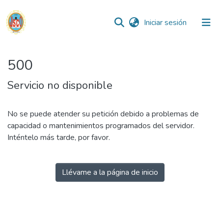
(current)
Iniciar sesión
Comunidades
500
Todo DSpace
Servicio no disponible
Reglamento
No se puede atender su petición debido a problemas de
capacidad o mantenimientos programados del servidor.
Formatos
Inténtelo más tarde, por favor.
Manuales
Llévame a la página de inicio