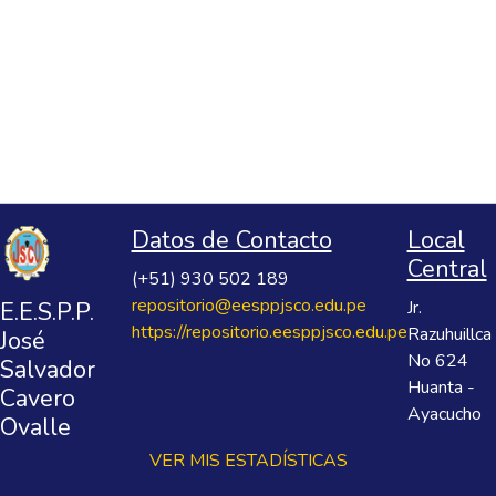
Datos de Contacto
Local
Central
(+51) 930 502 189
repositorio@eesppjsco.edu.pe
E.E.S.P.P.
Jr.
https://repositorio.eesppjsco.edu.pe
Razuhuillca
José
No 624
Salvador
Huanta -
Cavero
Ayacucho
Ovalle
VER MIS ESTADÍSTICAS