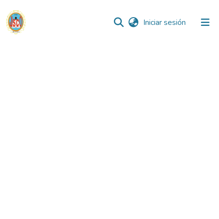
(current)
Iniciar sesión
Comunidades
Todo DSpace
Reglamento
Formatos
Manuales