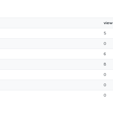
view
5
0
6
8
0
0
0