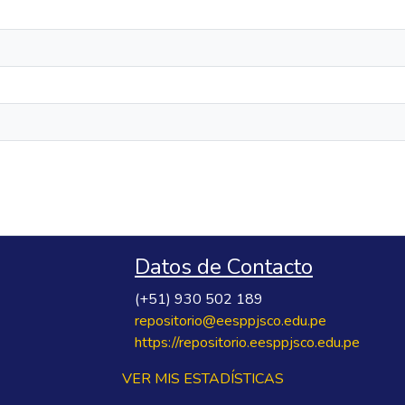
Datos de Contacto
(+51) 930 502 189
repositorio@eesppjsco.edu.pe
https://repositorio.eesppjsco.edu.pe
VER MIS ESTADÍSTICAS