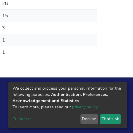
28
15
3
1
1
Local Central
We collect and process your personal information for the
following purposes:
Authentication, Preferences,
Jr. Razuhuillca No 624
Acknowledgement and Statistics
.
Huanta - Ayacucho
To learn more, please read our
privacy policy
.
Customize
Decline
That's ok