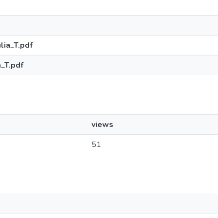
ia_T.pdf
_T.pdf
views
51