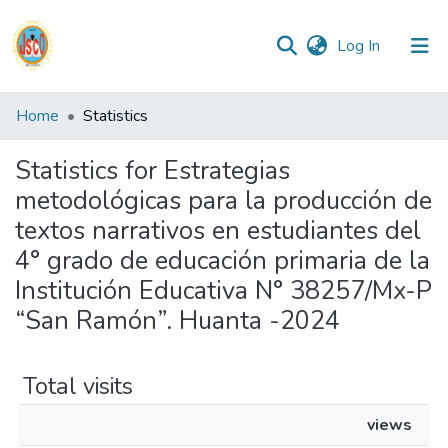
(current)
Log In
Communities
Home
Statistics
&
Collections
Statistics for Estrategias
metodológicas para la producción de
All of DSpace
textos narrativos en estudiantes del
4° grado de educación primaria de la
Reglamento
Institución Educativa N° 38257/Mx-P
“San Ramón”. Huanta -2024
Formatos
Total visits
Manuales
views