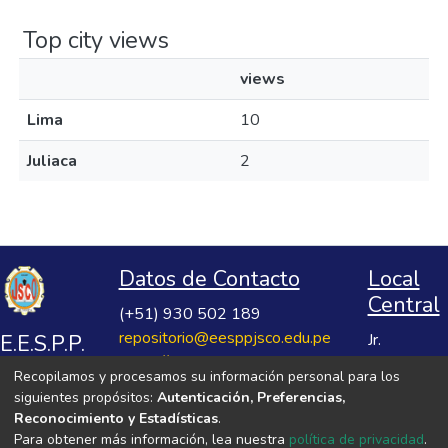
Top city views
views
Lima
10
Juliaca
2
Datos de Contacto
Local
Central
(+51) 930 502 189
repositorio@eesppjsco.edu.pe
E.E.S.P.P.
Jr.
https://repositorio.eesppjsco.edu.pe
Razuhuillca
José
Recopilamos y procesamos su información personal para los
No 624
Salvador
siguientes propósitos:
Autenticación, Preferencias,
Huanta -
Cavero
Reconocimiento y Estadísticas
.
Ayacucho
Para obtener más información, lea nuestra
política de privacidad
.