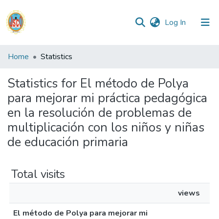
(current)
Log In
Communities
Home
Statistics
&
Collections
Statistics for El método de Polya
para mejorar mi práctica pedagógica
All of DSpace
en la resolución de problemas de
multiplicación con los niños y niñas
Reglamento
de educación primaria
Formatos
Total visits
Manuales
views
El método de Polya para mejorar mi