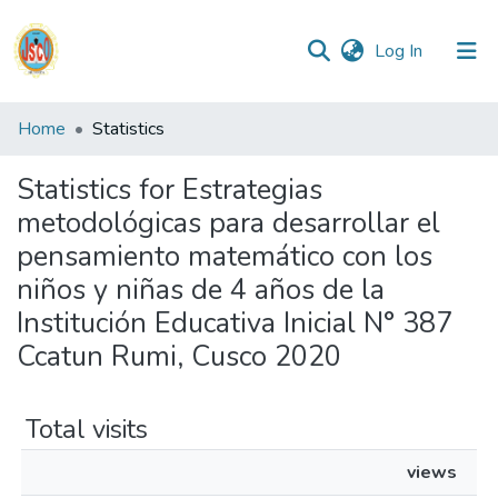
(current)
Log In
Communities
Home
Statistics
&
Collections
Statistics for Estrategias
metodológicas para desarrollar el
All of DSpace
pensamiento matemático con los
niños y niñas de 4 años de la
Reglamento
Institución Educativa Inicial N° 387
Ccatun Rumi, Cusco 2020
Formatos
Total visits
Manuales
views