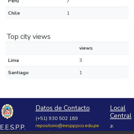
Peru
7
Chile
1
Top city views
views
Lima
3
Santiago
1
Datos de Contacto
Local
Central
(+51) 930 502 189
repositorio@eesppjsco.edu.pe
E.E.S.P.P.
Jr.
https://repositorio.eesppjsco.edu.pe
Razuhuillca