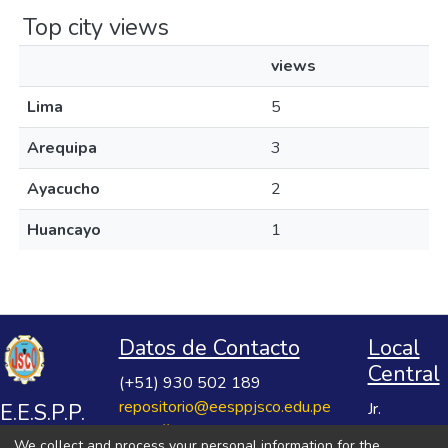
Top city views
views
Lima
5
Arequipa
3
Ayacucho
2
Huancayo
1
Datos de Contacto
Local
Central
(+51) 930 502 189
repositorio@eesppjsco.edu.pe
E.E.S.P.P.
Jr.
https://repositorio.eesppjsco.edu.pe
Razuhuillca
José
We collect and process your personal information for the