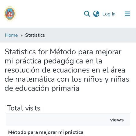
(current)
Log In
Communities
Home
Statistics
&
Collections
Statistics for Método para mejorar
mi práctica pedagógica en la
All of DSpace
resolución de ecuaciones en el área
de matemática con los niños y niñas
Reglamento
de educación primaria
Formatos
Total visits
Manuales
views
Método para mejorar mi práctica