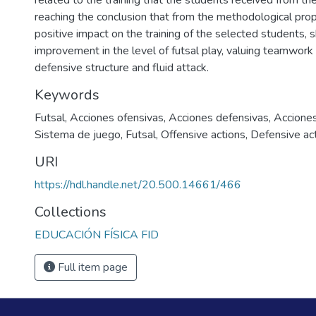
related to the training that the students received from the
reaching the conclusion that from the methodological prop
positive impact on the training of the selected students,
improvement in the level of futsal play, valuing teamwork 
defensive structure and fluid attack.
Keywords
Futsal
,
Acciones ofensivas
,
Acciones defensivas
,
Acciones
Sistema de juego
,
Futsal
,
Offensive actions
,
Defensive ac
URI
https://hdl.handle.net/20.500.14661/466
Collections
EDUCACIÓN FÍSICA FID
Full item page