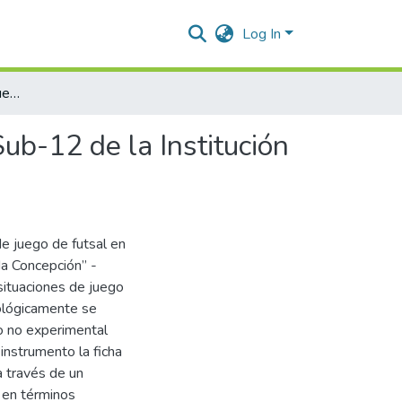
Log In
Nivel de situaciones de juego de futsal en la categoría Sub-12 de la Institución Educativa “Inmaculada Concepción” - Huanta, 2025
Sub-12 de la Institución
de juego de futsal en
da Concepción” -
 situaciones de juego
dológicamente se
ño no experimental
 instrumento la ficha
a través de un
 en términos