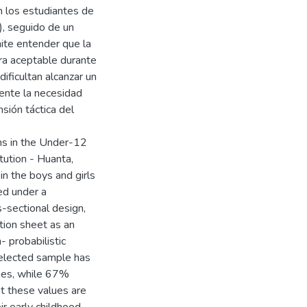
en los estudiantes de
, seguido de un
ite entender que la
ra aceptable durante
ificultan alcanzar un
ente la necesidad
sión táctica del
ons in the Under-12
tution - Huanta,
in the boys and girls
ed under a
s-sectional design,
tion sheet as an
 probabilistic
selected sample has
ines, while 67%
t these values are