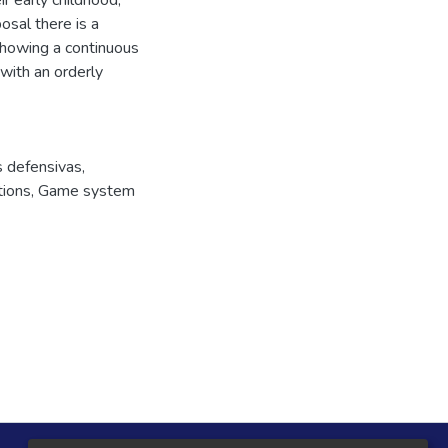
ir early childhood,
osal there is a
 showing a continuous
with an orderly
 defensivas
,
tions
,
Game system