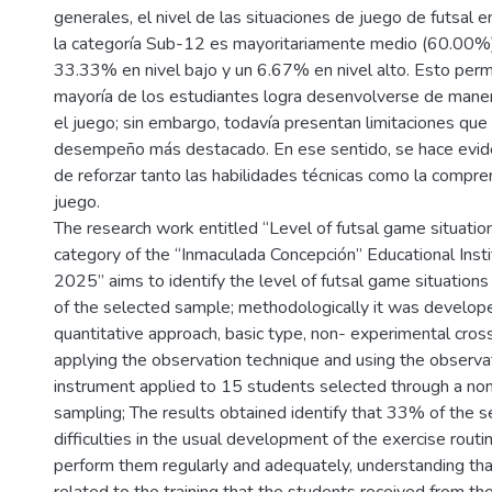
generales, el nivel de las situaciones de juego de futsal 
la categoría Sub-12 es mayoritariamente medio (60.00%)
33.33% en nivel bajo y un 6.67% en nivel alto. Esto perm
mayoría de los estudiantes logra desenvolverse de mane
el juego; sin embargo, todavía presentan limitaciones que d
desempeño más destacado. En ese sentido, se hace evid
de reforzar tanto las habilidades técnicas como la compren
juego.
The research work entitled “Level of futsal game situati
category of the “Inmaculada Concepción” Educational Insti
2025” aims to identify the level of futsal game situations 
of the selected sample; methodologically it was develop
quantitative approach, basic type, non- experimental cros
applying the observation technique and using the observa
instrument applied to 15 students selected through a non-
sampling; The results obtained identify that 33% of the 
difficulties in the usual development of the exercise rout
perform them regularly and adequately, understanding tha