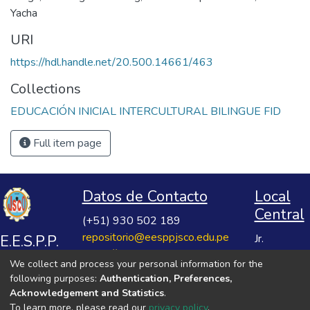
Yacha
URI
https://hdl.handle.net/20.500.14661/463
Collections
EDUCACIÓN INICIAL INTERCULTURAL BILINGUE FID
Full item page
Datos de Contacto
Local
Central
(+51) 930 502 189
repositorio@eesppjsco.edu.pe
E.E.S.P.P.
Jr.
https://repositorio.eesppjsco.edu.pe
Razuhuillca
José
We collect and process your personal information for the
No 624
Salvador
following purposes:
Authentication, Preferences,
Huanta -
Cavero
Acknowledgement and Statistics
.
Ayacucho
To learn more, please read our
privacy policy
.