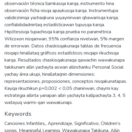
observación técnica llamkasqa karqa, instrumento hina
observación ficha nisqa apaykusqa karqa. Instrumentupa
validezninqa yachaqkuna yuyayninwan qhawarisqa karqa,
confiabilidadnintaq estadísticawan tupusqa karqa.
Hipótesisqa tupachisqa karqa prueba no paramétrica
Wilcoxon nisqanwan, 95% confianza nivelwan, 5% margen
de errorwan. Datos chaskisqakunaqa tablas de frecuencia
nisqapi hinallataq gráficos estadísticos nisqapi rikuchisqa
karqa. Resultados chaskisqakunaqa qawachin wawakunapa
takikunam allin yachayta aswan allinchanku Personal Social
yachay área ukupi, hinallataqnin dimensiones:
representaciones, proposiciones, conceptos nisqakunatapas.
Kayqa rikuchikun p=0,002 < 0,05 chaninwan, chaymi kay
estrategia allinta yanapan allin yachayta kallpachayta 3, 4, 5
watayuq warmi-qari wawakunapi.
Keywords
Canciones Infantiles,
,
Aprendizaje
,
Significativo
,
Children’s
songs
,
Meaningful Learning
,
Wawakunapa Takikuna
,
Allin