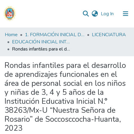
(current)
Log In
Communities
Home
1. FORMACIÓN INICIAL DOCENTE
LICENCIATURA
&
EDUCACIÓN INICIAL INTERCULTURAL BILINGUE FID
Collections
Rondas infantiles para el desarrollo de aprendizajes funcionales en el área de personal social en los niños y niñas de 3, 4 y 5 años de la Institución Educativa Inicial N.° 38263/Mx-U “Nuestra Señora de Rosario” de Soccosccocha-Huanta, 2023
All of DSpace
Rondas infantiles para el desarrollo
de aprendizajes funcionales en el
Statistics
área de personal social en los niños
y niñas de 3, 4 y 5 años de la
Reglamento
Institución Educativa Inicial N.°
38263/Mx-U “Nuestra Señora de
Formatos
Rosario” de Soccosccocha-Huanta,
2023
Manuales