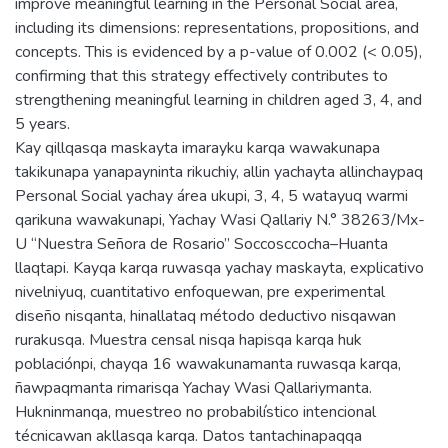
improve meaningful learning in the Personal Social area,
including its dimensions: representations, propositions, and
concepts. This is evidenced by a p-value of 0.002 (< 0.05),
confirming that this strategy effectively contributes to
strengthening meaningful learning in children aged 3, 4, and
5 years.
Kay qillqasqa maskayta imarayku karqa wawakunapa
takikunapa yanapayninta rikuchiy, allin yachayta allinchaypaq
Personal Social yachay área ukupi, 3, 4, 5 watayuq warmi
qarikuna wawakunapi, Yachay Wasi Qallariy N.° 38263/Mx-
U “Nuestra Señora de Rosario” Soccosccocha–Huanta
llaqtapi. Kayqa karqa ruwasqa yachay maskayta, explicativo
nivelniyuq, cuantitativo enfoquewan, pre experimental
diseño nisqanta, hinallataq método deductivo nisqawan
rurakusqa. Muestra censal nisqa hapisqa karqa huk
poblaciónpi, chayqa 16 wawakunamanta ruwasqa karqa,
ñawpaqmanta rimarisqa Yachay Wasi Qallariymanta.
Hukninmanqa, muestreo no probabilístico intencional
técnicawan akllasqa karqa. Datos tantachinapaqqa