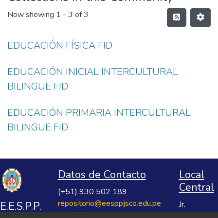
Now showing
1 - 3 of 3
EDUCACIÓN FÍSICA FID
EDUCACIÓN INICIAL INTERCULTURAL
BILINGUE FID
EDUCACIÓN PRIMARIA INTERCULTURAL
BILINGUE FID
Datos de Contacto
Local
Central
(+51) 930 502 189
repositorio@eesppjsco.edu.pe
E.E.S.P.P.
Jr.
https://repositorio.eesppjsco.edu.pe
Razuhuillca