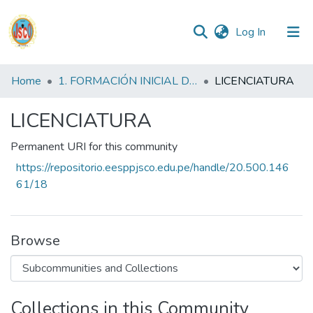
(current)
Log In
Communities
Home
1. FORMACIÓN INICIAL DOCENTE
LICENCIATURA
&
Collections
LICENCIATURA
All of DSpace
Permanent URI for this community
https://repositorio.eesppjsco.edu.pe/handle/20.500.146
Statistics
61/18
Reglamento
Browse
Formatos
Manuales
Collections in this Community