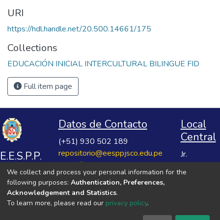
URI
https://hdl.handle.net/20.500.14661/175
Collections
EDUCACIÓN INICIAL INTERCULTURAL BILINGUE FID
Full item page
Datos de Contacto
Local
Central
(+51) 930 502 189
repositorio@eesppjsco.edu.pe
E.E.S.P.P.
Jr.
https://repositorio.eesppjsco.edu.pe
Razuhuillca
José
We collect and process your personal information for the
No 624
Salvador
following purposes:
Authentication, Preferences,
Huanta -
Cavero
Acknowledgement and Statistics
.
Ayacucho
To learn more, please read our
privacy policy
.
Ovalle