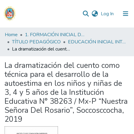
(current)
Log In
Communities
Home
1. FORMACIÓN INICIAL DOCENTE
&
TÍTULO PEDAGÓGICO
EDUCACIÓN INICIAL INTERCULTURAL BILINGUE FID
Collections
La dramatización del cuento como técnica para el desarrollo de la autoestima en los niños y niñas de 3, 4 y 5 años de la Institución Educativa N° 38263 / Mx-P “Nuestra Señora Del Rosario”, Soccosccocha, 2019
All of DSpace
La dramatización del cuento como
técnica para el desarrollo de la
Statistics
autoestima en los niños y niñas de
3, 4 y 5 años de la Institución
Reglamento
Educativa N° 38263 / Mx-P “Nuestra
Señora Del Rosario”, Soccosccocha,
Formatos
2019
Manuales