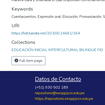
manera clara y ordenada lo cual responden correctamente 
Keywords
Cuentacuentos
,
Expresión oral
,
Elocución
,
Pronunciación
,
S
URI
https://hdl.handle.net/20.500.14661/164
Collections
EDUCACIÓN INICIAL INTERCULTURAL BILINGUE FID
Full item page
Datos de Contacto
(+51) 930 502 189
repositorio@eesppjsco.edu.pe
https://repositorio.eesppjsco.edu.pe