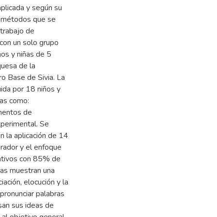
aplicada y según su
os métodos que se
 trabajo de
con un solo grupo
ños y niñas de 5
quesa de la
ro Base de Sivia. La
uida por 18 niños y
cas como:
mentos de
xperimental. Se
n la aplicación de 14
rador y el enfoque
icativos con 85% de
iñas muestran una
ación, elocución y la
pronunciar palabras
san sus ideas de