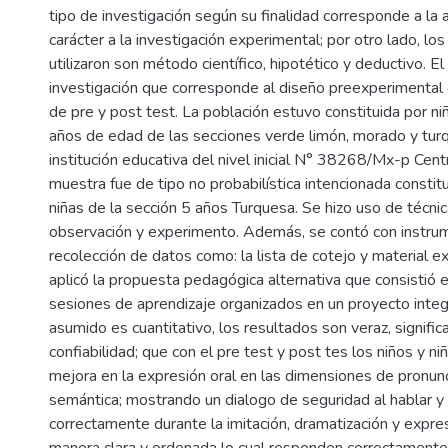
tipo de investigación según su finalidad corresponde a la 
carácter a la investigación experimental; por otro lado, l
utilizaron son método científico, hipotético y deductivo. El
investigación que corresponde al diseño preexperimental 
de pre y post test. La población estuvo constituida por ni
años de edad de las secciones verde limón, morado y tur
institución educativa del nivel inicial N° 38268/Mx-p Cent
muestra fue de tipo no probabilística intencionada constit
niñas de la sección 5 años Turquesa. Se hizo uso de técni
observación y experimento. Además, se contó con instru
recolección de datos como: la lista de cotejo y material e
aplicó la propuesta pedagógica alternativa que consistió e
sesiones de aprendizaje organizados en un proyecto integ
asumido es cuantitativo, los resultados son veraz, signif
confiabilidad; que con el pre test y post tes los niños y n
mejora en la expresión oral en las dimensiones de pronunci
semántica; mostrando un dialogo de seguridad al hablar y 
correctamente durante la imitación, dramatización y expre