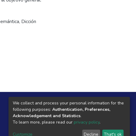
al objetivo general.
emántica
,
Dicción
Local Central
We collect and process your personal information for the
following purposes:
Authentication, Preferences,
Jr. Razuhuillca No 624
Acknowledgement and Statistics
.
Huanta - Ayacucho
To learn more, please read our
privacy policy
.
Customize
Decline
That's ok