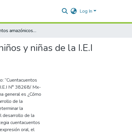
Log In
Cuentacuentos amazónicos en la expresión oral de los niños y niñas de la I.E.I N° 38268/ Mx-P “Centro Base – Sivia, 2020.
ños y niñas de la I.E.I
do: “Cuentacuentos
a I.E.I N° 38268/ Mx-
ema general es ¿Cómo
rrollo de la
eterminar la
l desarrollo de la
ategia cuentacuentos
expresión oral, el