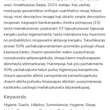
wasi, Andahuaylas llaqta, 2024 watapi. Kay yachay
maskayqa qawarichikun enfoque cuantitativo nisqa, básica
nisqa, nivel descriptivo nisqapi huk diseño simple descriptivo
nisqawan, kaypaqmi llamkarqaniku chunka pichqayuq (15)
tayta mamakunawan, paykunam 33 tapuykunawan tapusqa
karqaku puñuy higienemanta, tayta mamakuna kay muestreo
no probabilístico nisqawanmi akllasqa karqaku. Tukuchikurqa
aswan 50% yachakuqkunamantam promedio puñuypi chuya
kayniyuq kanku, chaymi qawarichin wakin yuyaychasqa
ruwaykunata qatipasqankuta, ichaqa kanmi maykunapipas
allinchayta atinmankuraq. Hukninpiqa, huk pisi pachakmanta
40% yachakuqkuna hatun puñuy higieneyuq kasqankuta,
chaymi qawachin allinta samayninkuta kamachisqankuta,
chaymi allinta puñunku hinaspapas allintam yuyaymanasqa
kachkanku yachaypi mañakuykunata atipanankupaq.
Keywords
Higiene
,
Sueño
,
Hábitos
,
Somnolencia
,
Hygiene
,
Sleep
,