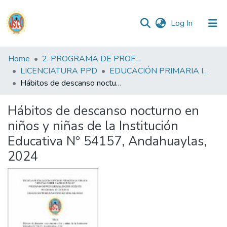
(current)
Log In
Communities
Home
2. PROGRAMA DE PROFESIONALIZACIÓN DOCENTE
&
LICENCIATURA PPD
EDUCACIÓN PRIMARIA INTERCULTURAL BILINGUE PPD
Collections
Hábitos de descanso nocturno en niños y niñas de la Institución Educativa Nº 54157, Andahuaylas, 2024
All of DSpace
Hábitos de descanso nocturno en
niños y niñas de la Institución
Statistics
Educativa Nº 54157, Andahuaylas,
2024
Reglamento
Formatos
Manuales