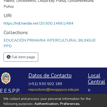
Habits
,
Drowsiness
,
Chuya kay
,
Puñuy
,
Costumbrekuna
,
Puñuy
URI
https://hdl.handle.net/20.500.14661/484
Collections
EDUCACIÓN PRIMARIA INTERCULTURAL BILINGUE
PPD
Full item page
Datos de Contacto
Local
Central
(+51) 930 502 189
repositorio@eesppjsco.edu.pe
E.E.S.P.P.
Jr.
https://repositorio.eesppjsco.edu.pe
Razuhuillca
José
We collect and process your personal information for the
No 624
Salvador
following purposes:
Authentication, Preferences,