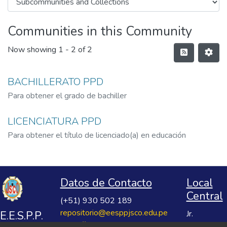
Communities in this Community
Now showing
1 - 2 of 2
BACHILLERATO PPD
Para obtener el grado de bachiller
LICENCIATURA PPD
Para obtener el título de licenciado(a) en educación
Datos de Contacto
Local
Central
(+51) 930 502 189
repositorio@eesppjsco.edu.pe
E.E.S.P.P.
Jr.
https://repositorio.eesppjsco.edu.pe
Razuhuillca