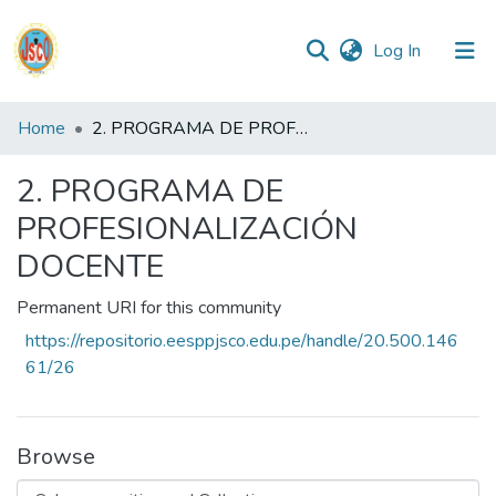
(current)
Log In
Communities
Home
2. PROGRAMA DE PROFESIONALIZACIÓN DOCENTE
&
Collections
2. PROGRAMA DE
PROFESIONALIZACIÓN
All of DSpace
DOCENTE
Statistics
Permanent URI for this community
https://repositorio.eesppjsco.edu.pe/handle/20.500.146
Reglamento
61/26
Formatos
Browse
Manuales