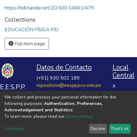
https://hdl.handle.net/20.500.14661/479
Collections
EDUCACIÓN FÍSICA FID
Full item page
Datos de Contacto
Local
Central
(+51) 930 502 189
repositorio@eesppjsco.edu.pe
E.E.S.P.P.
Jr.
https://repositorio.eesppjsco.edu.pe
Razuhuillca
José
We collect and process your personal information for the
No 624
Salvador
following purposes:
Authentication, Preferences,
Huanta -
Cavero
Acknowledgement and Statistics
.
Ayacucho
To learn more, please read our
privacy policy
.
Ovalle
VER MIS ESTADÍSTICAS
Customize
Decline
That's ok