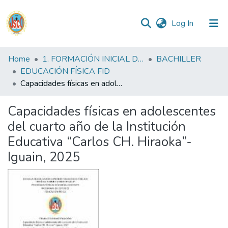
(current)
Log In
Communities
Home
1. FORMACIÓN INICIAL DOCENTE
BACHILLER
&
EDUCACIÓN FÍSICA FID
Collections
Capacidades físicas en adolescentes del cuarto año de la Institución Educativa “Carlos CH. Hiraoka”-Iguain, 2025
All of DSpace
Capacidades físicas en adolescentes
del cuarto año de la Institución
Statistics
Educativa “Carlos CH. Hiraoka”-
Iguain, 2025
Reglamento
Formatos
Manuales