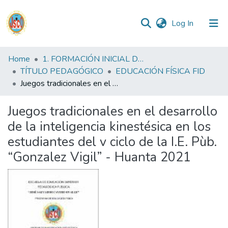
(current)
Log In
Communities
Home
1. FORMACIÓN INICIAL DOCENTE
&
TÍTULO PEDAGÓGICO
EDUCACIÓN FÍSICA FID
Collections
Juegos tradicionales en el desarrollo de la inteligencia kinestésica en los estudiantes del v ciclo de la I.E. Pùb. “Gonzalez Vigil” - Huanta 2021
All of DSpace
Juegos tradicionales en el desarrollo
de la inteligencia kinestésica en los
Statistics
estudiantes del v ciclo de la I.E. Pùb.
“Gonzalez Vigil” - Huanta 2021
Reglamento
Formatos
Manuales