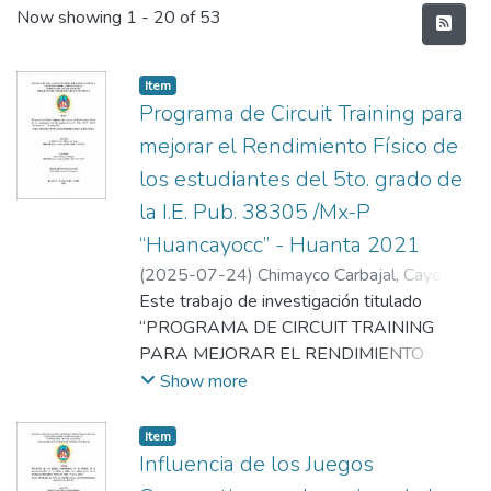
Recent Submissions
Now showing
1 - 20 of 53
Item
Programa de Circuit Training para
mejorar el Rendimiento Físico de
los estudiantes del 5to. grado de
la I.E. Pub. 38305 /Mx-P
“Huancayocc” - Huanta 2021
(
2025-07-24
)
Chimayco Carbajal, Cayo
;
Montesino Murillo, Abel Antonio
Este trabajo de investigación titulado
“PROGRAMA DE CIRCUIT TRAINING
PARA MEJORAR EL RENDIMIENTO
FÍSICO DEN LOS ESTUDIANTES DEL 5TO.
Show more
GRADO DE LA I.E. PUB. 38305/MX-P
“HUANCAYOCC” HUANTA 2021”, cuyo
Item
objetivo es comprobar la influencia del
Influencia de los Juegos
programa de circuit training en la mejora del