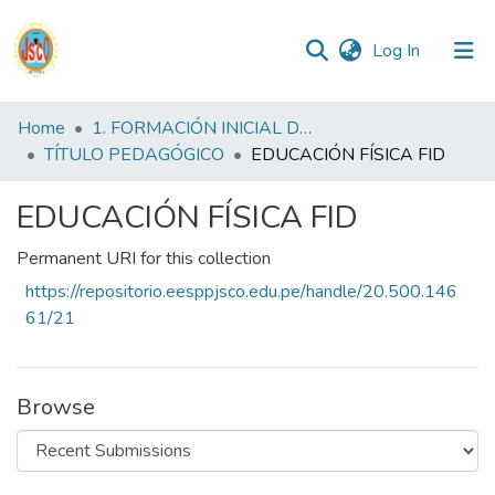
(current)
Log In
Communities
Home
1. FORMACIÓN INICIAL DOCENTE
&
TÍTULO PEDAGÓGICO
EDUCACIÓN FÍSICA FID
Collections
EDUCACIÓN FÍSICA FID
All of DSpace
Permanent URI for this collection
Statistics
https://repositorio.eesppjsco.edu.pe/handle/20.500.146
61/21
Reglamento
Browse
Formatos
Manuales