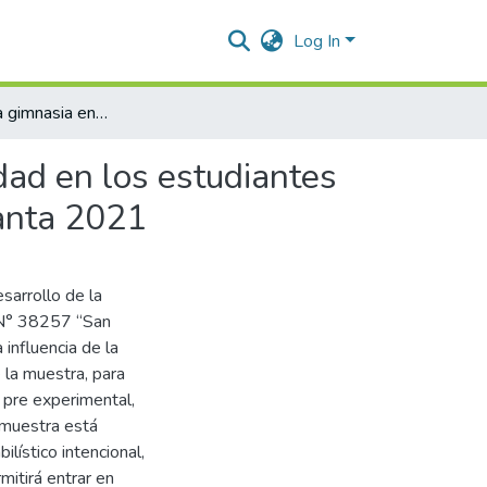
Log In
Influencia de la gimnasia en el desarrollo de la flexibilidad en los estudiantes del tercer grado de la I.E. N° 38257 “San Ramon” - Huanta 2021
idad en los estudiantes
uanta 2021
esarrollo de la
E. N° 38257 “San
influencia de la
e la muestra, para
o pre experimental,
a muestra está
lístico intencional,
itirá entrar en