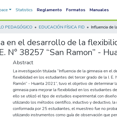
Space
Statistics
Reglamento
Formatos
Manuales
LO PEDAGÓGICO
EDUCACIÓN FÍSICA FID
a en el desarrollo de la flexibil
 I.E. N° 38257 “San Ramon” - H
Abstract
La investigación titulada “Influencia de la gimnasia en el d
flexibilidad en los estudiantes del tercer grado de la I. 
Ramón” - Huanta 2021”, tuvo el objetivo de determinar la 
gimnasia para mejorar la flexibilidad en los estudiantes d
ello se utilizó el tipo de estudios experimental con diseñ
utilizando los métodos científico, inductivo y deductivo, l
conformada por 25 estudiantes, el muestreo fue no probabi
utilizando instrumentos como guía de observación que perm