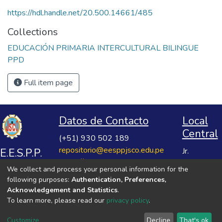
https://hdl.handle.net/20.500.14661/485
Collections
EDUCACIÓN PRIMARIA INTERCULTURAL BILINGUE
PPD
Full item page
Datos de Contacto
Local
Central
(+51) 930 502 189
repositorio@eesppjsco.edu.pe
E.E.S.P.P.
Jr.
https://repositorio.eesppjsco.edu.pe
Razuhuillca
José
We collect and process your personal information for the
No 624
Salvador
following purposes:
Authentication, Preferences,
Huanta -
Cavero
Acknowledgement and Statistics
.
Ayacucho
To learn more, please read our
privacy policy
.
Ovalle
VER MIS ESTADÍSTICAS
Customize
Decline
That's ok