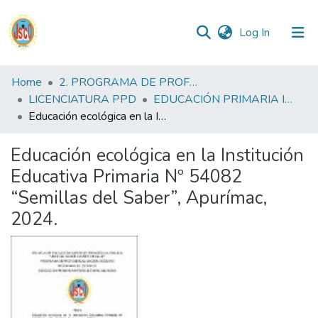
(current)
Log In
Communities
Home
2. PROGRAMA DE PROFESIONALIZACIÓN DOCENTE
&
LICENCIATURA PPD
EDUCACIÓN PRIMARIA INTERCULTURAL BILINGUE PPD
Collections
Educación ecológica en la Institución Educativa Primaria Nº 54082 “Semillas del Saber”, Apurímac, 2024.
All of DSpace
Educación ecológica en la Institución
Educativa Primaria Nº 54082
Statistics
“Semillas del Saber”, Apurímac,
2024.
Reglamento
Formatos
Manuales