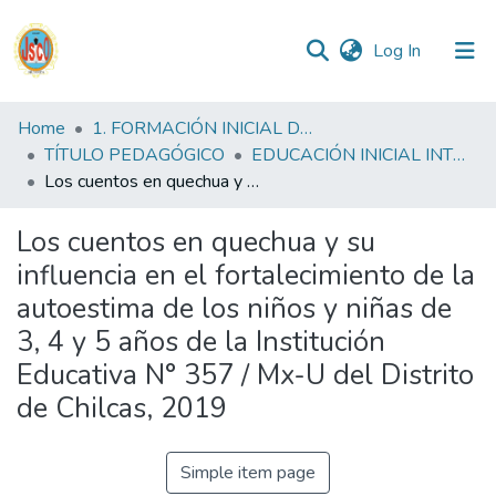
(current)
Log In
Communities
Home
1. FORMACIÓN INICIAL DOCENTE
&
TÍTULO PEDAGÓGICO
EDUCACIÓN INICIAL INTERCULTURAL BILINGUE FID
Collections
Los cuentos en quechua y su influencia en el fortalecimiento de la autoestima de los niños y niñas de 3, 4 y 5 años de la Institución Educativa N° 357 / Mx-U del Distrito de Chilcas, 2019
All of DSpace
Los cuentos en quechua y su
influencia en el fortalecimiento de la
Statistics
autoestima de los niños y niñas de
3, 4 y 5 años de la Institución
Reglamento
Educativa N° 357 / Mx-U del Distrito
de Chilcas, 2019
Formatos
Manuales
Simple item page