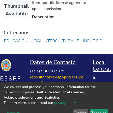
Item-specific license agreed to
Thumbnail
upon submission
Available
Description:
Collections
EDUCACIÓN INICIAL INTERCULTURAL BILINGUE FID
Datos de Contacto
Local
Central
(+51) 930 502 189
repositorio@eesppjsco.edu.pe
E.E.S.P.P.
Jr.
https://repositorio.eesppjsco.edu.pe
Razuhuillca
José
We collect and process your personal information for the
No 624
Salvador
following purposes:
Authentication, Preferences,
Huanta -
Cavero
Acknowledgement and Statistics
.
Ayacucho
To learn more, please read our
privacy policy
.
Ovalle
VER MIS ESTADÍSTICAS
Customize
Decline
That's ok