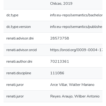
Chilcas, 2019
dc.type
info:eu-repo/semantics/bachelorT
dc.type.version
info:eu-repo/semantics/published
renati.advisor.dni
28573758
renati.advisor.orcid
https://orcid.org/0009-0004-1
renati.author.dni
70213361
renati.discipline
111086
renati.juror
Arce Villar, Walter Mariano
renati.juror
Reyes Araujo, Wilber Antonio