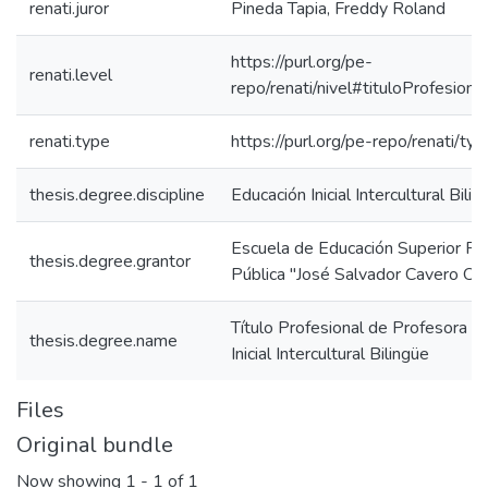
renati.juror
Pineda Tapia, Freddy Roland
https://purl.org/pe-
renati.level
repo/renati/nivel#tituloProfesional
renati.type
https://purl.org/pe-repo/renati/ty
thesis.degree.discipline
Educación Inicial Intercultural Bilin
Escuela de Educación Superior P
thesis.degree.grantor
Pública "José Salvador Cavero Ova
Título Profesional de Profesora e
thesis.degree.name
Inicial Intercultural Bilingüe
Files
Original bundle
Now showing
1 - 1 of 1