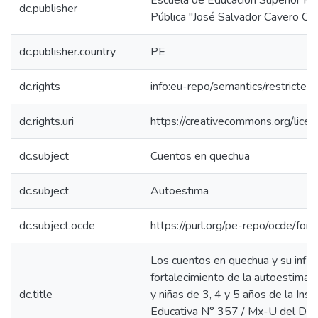
Escuela de Educación Superior P
dc.publisher
Pública "José Salvador Cavero Ova
dc.publisher.country
PE
dc.rights
info:eu-repo/semantics/restricte
dc.rights.uri
https://creativecommons.org/licen
dc.subject
Cuentos en quechua
dc.subject
Autoestima
dc.subject.ocde
https://purl.org/pe-repo/ocde/for
Los cuentos en quechua y su influe
fortalecimiento de la autoestima d
dc.title
y niñas de 3, 4 y 5 años de la Insti
Educativa N° 357 / Mx-U del Dist