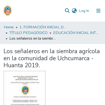
(current)
Log In
Communities
Home
1. FORMACIÓN INICIAL DOCENTE
&
TÍTULO PEDAGÓGICO
EDUCACIÓN INICIAL INTERCULTURAL BILINGUE FID
Collections
Los señaleros en la siembra agrícola en la comunidad de Uchcumarca - Huanta 2019.
All of DSpace
Los señaleros en la siembra agrícola
en la comunidad de Uchcumarca -
Statistics
Huanta 2019.
Reglamento
Formatos
Manuales