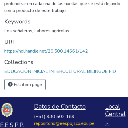
profundizar en cada una de las huellas que se está dejando
como producto de este trabajo.
Keywords
Los señaleros
,
Labores agrícolas
URI
https://hdl.handle.net/20.500.14661/142
Collections
EDUCACIÓN INICIAL INTERCULTURAL BILINGUE FID
Full item page
Datos de Contacto
Local
Central
(+51) 930 502 189
repositorio@eesppjsco.edu.pe
E.E.S.P.P.
Jr.