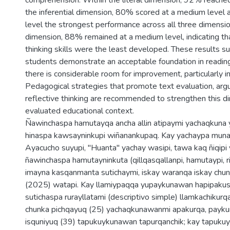
comprehension. Within the literal dimension, 92% reached
the inferential dimension, 80% scored at a medium level 
level the strongest performance across all three dimensions
dimension, 88% remained at a medium level, indicating th
thinking skills were the least developed. These results s
students demonstrate an acceptable foundation in readin
there is considerable room for improvement, particularly in 
Pedagogical strategies that promote text evaluation, arg
reflective thinking are recommended to strengthen this d
evaluated educational context.
Ñawinchaspa hamutayqa ancha allin atipaymi yachaqkuna 
hinaspa kawsayninkupi wiñanankupaq. Kay yachaypa muna
Ayacucho suyupi, "Huanta" yachay wasipi, tawa kaq ñiqip
ñawinchaspa hamutayninkuta (qillqasqallanpi, hamutaypi, r
imayna kasqanmanta sutichaymi, iskay waranqa iskay chu
(2025) watapi. Kay llamiypaqqa yupaykunawan hapipakuspa
sutichaspa rurayllatami (descriptivo simple) llamkachikurq
chunka pichqayuq (25) yachaqkunawanmi apakurqa, payku
isquniyuq (39) tapukuykunawan tapurqanchik; kay tapuku