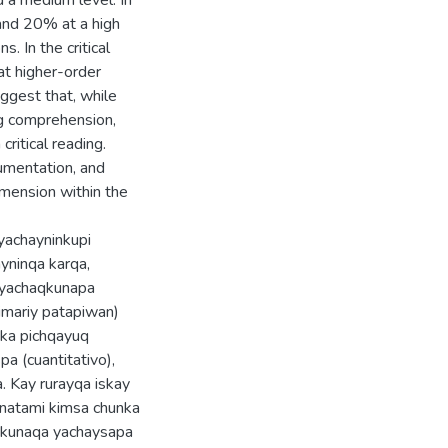
 a medium level. In
and 20% at a high
. In the critical
at higher-order
uggest that, while
g comprehension,
critical reading.
umentation, and
imension within the
yachayninkupi
yninqa karqa,
i yachaqkunapa
imariy patapiwan)
nka pichqayuq
 (cuantitativo),
a. Kay rurayqa iskay
natami kimsa chunka
ykunaqa yachaysapa