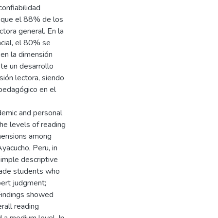
onfiabilidad
n que el 88% de los
tora general. En la
ncial, el 80% se
 en la dimensión
te un desarrollo
ión lectora, siendo
 pedagógico en el
demic and personal
he levels of reading
dimensions among
yacucho, Peru, in
imple descriptive
rade students who
pert judgment;
 Findings showed
rall reading