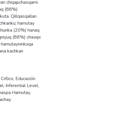
wan chiqapchasqami
yuq (88%)
uta. Qillqasqallan
achkanku; hamutay
 chunka (20%) hanaq
aqniyuq (88%) chawpi
a hamutayninkuqa
hana kachkan
 Crítico
,
Educación
el
,
Inferential Level
,
haspa Hamutay
,
achay