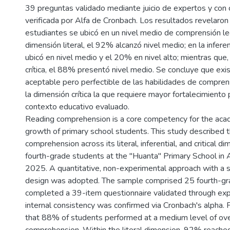
39 preguntas validado mediante juicio de expertos y con c
verificada por Alfa de Cronbach. Los resultados revelaro
estudiantes se ubicó en un nivel medio de comprensión lec
dimensión literal, el 92% alcanzó nivel medio; en la infere
ubicó en nivel medio y el 20% en nivel alto; mientras que,
crítica, el 88% presentó nivel medio. Se concluye que exis
aceptable pero perfectible de las habilidades de comprens
la dimensión crítica la que requiere mayor fortalecimiento
contexto educativo evaluado.
Reading comprehension is a core competency for the aca
growth of primary school students. This study described t
comprehension across its literal, inferential, and critical 
fourth-grade students at the "Huanta" Primary School in A
2025. A quantitative, non-experimental approach with a s
design was adopted. The sample comprised 25 fourth-g
completed a 39-item questionnaire validated through ex
internal consistency was confirmed via Cronbach's alpha.
that 88% of students performed at a medium level of ove