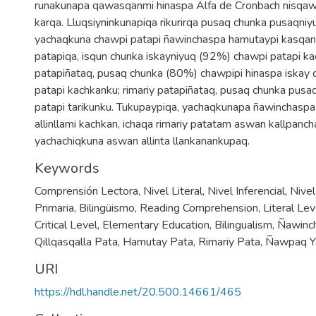
runakunapa qawasqanmi hinaspa Alfa de Cronbach nisqa
karqa. Lluqsiyninkunapiqa rikurirqa pusaq chunka pusaqni
yachaqkuna chawpi patapi ñawinchaspa hamutaypi kasqank
patapiqa, isqun chunka iskayniyuq (92%) chawpi patapi k
patapiñataq, pusaq chunka (80%) chawpipi hinaspa iskay
patapi kachkanku; rimariy patapiñataq, pusaq chunka pus
patapi tarikunku. Tukupaypiqa, yachaqkunapa ñawinchasp
allinllami kachkan, ichaqa rimariy patatam aswan kallpanc
yachachiqkuna aswan allinta llankanankupaq.
Keywords
Comprensión Lectora
,
Nivel Literal
,
Nivel Inferencial
,
Nivel
Primaria
,
Bilingüismo
,
Reading Comprehension
,
Literal Lev
Critical Level
,
Elementary Education
,
Bilingualism
,
Ñawinc
Qillqasqalla Pata
,
Hamutay Pata
,
Rimariy Pata
,
Ñawpaq Y
URI
https://hdl.handle.net/20.500.14661/465