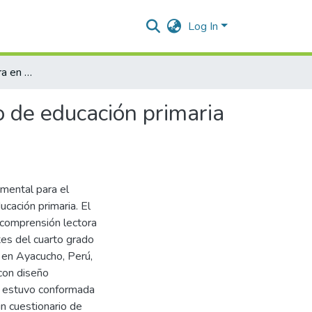
Log In
La comprensión lectora en estudiantes del cuarto grado de educación primaria en la Institución Educativa “Huanta” 2025
o de educación primaria
mental para el
cación primaria. El
 comprensión lectora
ntes del cuarto grado
" en Ayacucho, Perú,
con diseño
a estuvo conformada
un cuestionario de