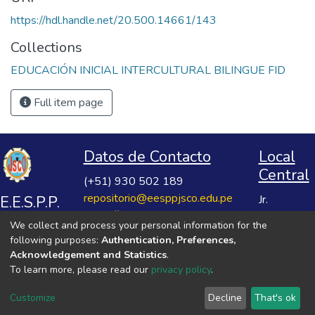
https://hdl.handle.net/20.500.14661/143
Collections
EDUCACIÓN INICIAL INTERCULTURAL BILINGUE FID
Full item page
Datos de Contacto
Local
Central
(+51) 930 502 189
repositorio@eesppjsco.edu.pe
E.E.S.P.P.
Jr.
https://repositorio.eesppjsco.edu.pe
Razuhuillca
José
We collect and process your personal information for the
No 624
Salvador
following purposes:
Authentication, Preferences,
Huanta -
Cavero
Acknowledgement and Statistics
.
Ayacucho
To learn more, please read our
privacy policy
.
Ovalle
VER MIS ESTADÍSTICAS
Customize
Decline
That's ok