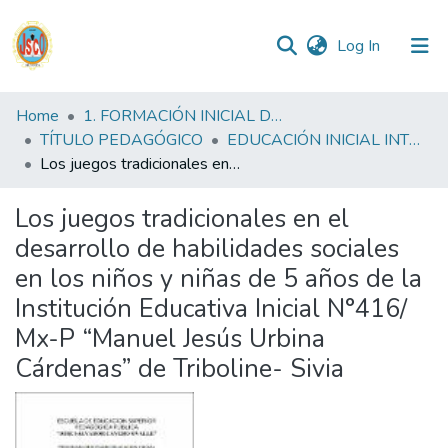
(current)
Log In
Communities
Home
1. FORMACIÓN INICIAL DOCENTE
&
TÍTULO PEDAGÓGICO
EDUCACIÓN INICIAL INTERCULTURAL BILINGUE FID
Collections
Los juegos tradicionales en el desarrollo de habilidades sociales en los niños y niñas de 5 años de la Institución Educativa Inicial N°416/ Mx-P “Manuel Jesús Urbina Cárdenas” de Triboline- Sivia
All of DSpace
Los juegos tradicionales en el
desarrollo de habilidades sociales
Statistics
en los niños y niñas de 5 años de la
Institución Educativa Inicial N°416/
Reglamento
Mx-P “Manuel Jesús Urbina
Cárdenas” de Triboline- Sivia
Formatos
Manuales