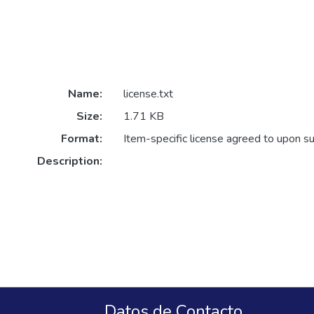
Name:
license.txt
Size:
1.71 KB
Format:
Item-specific license agreed to upon s
Description:
Datos de Contacto