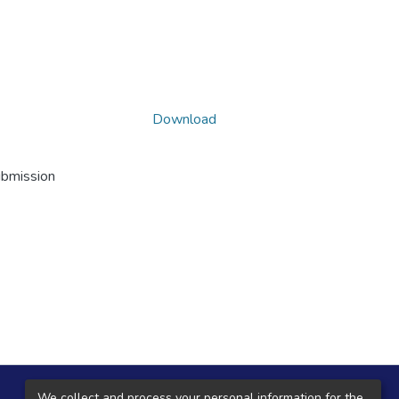
Download
ubmission
Local Central
We collect and process your personal information for the