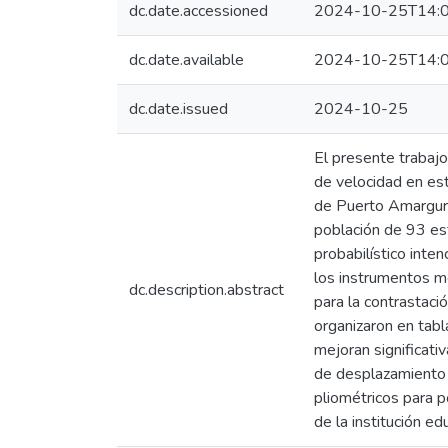
dc.date.accessioned
2024-10-25T14:0
dc.date.available
2024-10-25T14:0
dc.date.issued
2024-10-25
El presente trabajo
de velocidad en es
de Puerto Amargura
población de 93 es
probabilístico inten
los instrumentos me
dc.description.abstract
para la contrastaci
organizaron en tabl
mejoran significati
de desplazamiento 
pliométricos para p
de la institución e