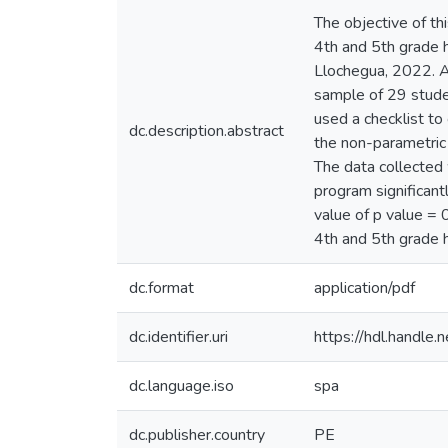
The objective of th
4th and 5th grade 
Llochegua, 2022. A
sample of 29 studen
used a checklist to
dc.description.abstract
the non-parametric 
The data collected 
program significant
value of p value = 
4th and 5th grade h
dc.format
application/pdf
dc.identifier.uri
https://hdl.handl
dc.language.iso
spa
dc.publisher.country
PE