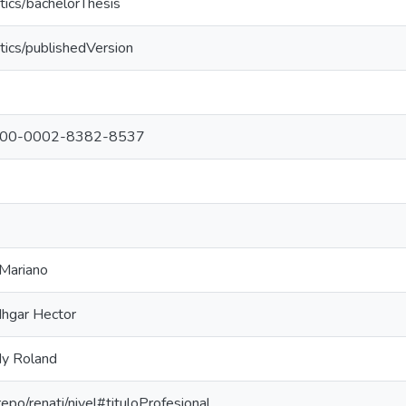
tics/bachelorThesis
tics/publishedVersion
g/0000-0002-8382-8537
 Mariano
dhgar Hector
dy Roland
repo/renati/nivel#tituloProfesional