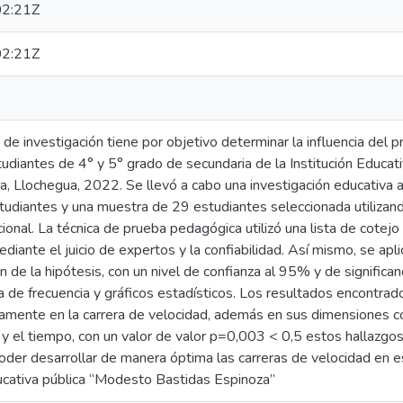
2:21Z
2:21Z
 de investigación tiene por objetivo determinar la influencia del 
tudiantes de 4° y 5° grado de secundaria de la Institución Educa
, Llochegua, 2022. Se llevó a cabo una investigación educativa a
tudiantes y una muestra de 29 estudiantes seleccionada utilizan
cional. La técnica de prueba pedagógica utilizó una lista de cotejo
diante el juicio de expertos y la confiabilidad. Así mismo, se ap
ón de la hipótesis, con un nivel de confianza al 95% y de signific
a de frecuencia y gráficos estadísticos. Los resultados encontra
vamente en la carrera de velocidad, además en sus dimensiones c
y el tiempo, con un valor de valor p=0,003 < 0,5 estos hallazgos
oder desarrollar de manera óptima las carreras de velocidad en 
ducativa pública “Modesto Bastidas Espinoza”