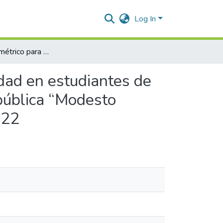
Log In
Programa pliométrico para mejorar la carrera de velocidad en estudiantes de 4° y 5° grado de secundaria de la institución educativa pública “Modesto Bastidas Espinoza” de puerto Amargura, Llochegua, 2022
idad en estudiantes de
 pública “Modesto
022