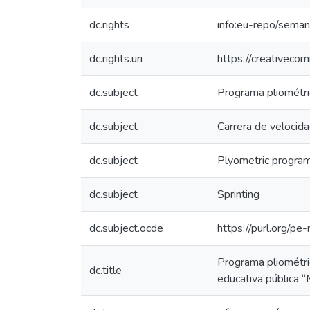
dc.rights
info:eu-repo/sema
dc.rights.uri
https://creativeco
dc.subject
Programa pliométr
dc.subject
Carrera de velocid
dc.subject
Plyometric progra
dc.subject
Sprinting
dc.subject.ocde
https://purl.org/p
Programa pliométric
dc.title
educativa pública 