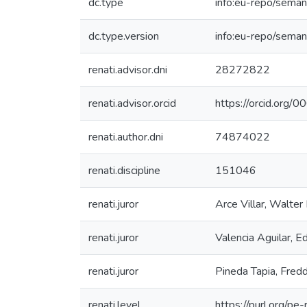
dc.type
info:eu-repo/seman
dc.type.version
info:eu-repo/seman
renati.advisor.dni
28272822
renati.advisor.orcid
https://orcid.or
renati.author.dni
74874022
renati.discipline
151046
renati.juror
Arce Villar, Walter
renati.juror
Valencia Aguilar, E
renati.juror
Pineda Tapia, Fred
renati.level
https://purl.org/pe-