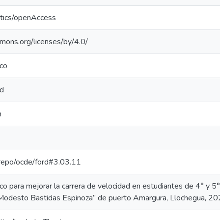
ntics/openAccess
mmons.org/licenses/by/4.0/
ico
ad
m
e-repo/ocde/ford#3.03.11
o para mejorar la carrera de velocidad en estudiantes de 4° y 5° 
“Modesto Bastidas Espinoza” de puerto Amargura, Llochegua, 2