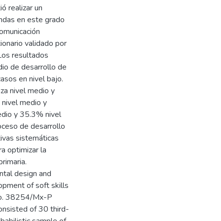
ó realizar un
andas en este grado
comunicación
tionario validado por
Los resultados
io de desarrollo de
casos en nivel bajo.
za nivel medio y
 nivel medio y
edio y 35.3% nivel
oceso de desarrollo
ivas sistemáticas
a optimizar la
rimaria.
ental design and
opment of soft skills
 No. 38254/Mx-P
nsisted of 30 third-