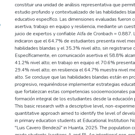
constituir una unidad de análisis representativa que permiti
estudio profundo y contextualizado de las habilidades bl
educativo específico. Las dimensiones evaluadas fueron 
f
asertiva, trabajo en equipo y resiliencia, mediante un cues
juicio de expertos y confiable Alfa de Cronbach = 0.887. 
indicaron que el 64.7% de estudiantes presenta nivel med
habilidades blandas y el 35.3% nivel alto, sin registrarse 
Específicamente, en comunicación asertiva el 58.8% alcan
41.2% nivel alto; en trabajo en equipo el 70.6% presenta
29.4% nivel alto; en resiliencia el 64.7% muestra nivel m
alto. Se concluye que las habilidades blandas están en pr
progresivo, requiriéndose implementar estrategias educat
que fortalezcan estas competencias socioemocionales par
formación integral de los estudiantes desde la educación p
This basic research with a descriptive level, non-experim
quantitative approach aimed to identify the level of devel
in primary education students at Educational Institution
"Luis Cavero Bendezú" in Huanta, 2025. The population co