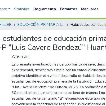
Space
Statistics
Reglamento
Formatos
Manuales
HILLER
EDUCACIÓN PRIMARIA INTERCULTURAL BILINGUE FID
estudiantes de educación primar
-P “Luis Cavero Bendezú” Huan
Abstract
La presente investigación es de tipo básica de nivel descr
experimental, descriptivo simple con un enfoque cuantitat
objetivo identificar el nivel de desarrollo de habilidades 
estudiantes de educación primaria de la Institución Edu
"Luis Cavero Bendezú" de Huanta, 2025. La población es
30 estudiantes. La muestra se seleccionó de manera l no 
estudiantes de tercer grado "B", eligiéndose este tipo d
conveniencia la capacidad de responder un cuestionario al