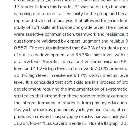
grade students (sections A and B). An intentional non-pro
17 students from third grade "B" was selected, choosing 
sampling due to direct accessibility to the group and beca
representative unit of analysis that allowed for an in-dep
study of soft skills at this specific grade level. The dime
were assertive communication, teamwork and resilience, 
questionnaire validated by expert judgment and reliable 
0.887). The results indicated that 64.7% of students pre
of soft skills development and 35.3% a high level, with n
at a low level. Specifically, in assertive communication 
level and 41.2% high level; in teamwork 70.6% presents
29.4% high level; in resilience 64.7% shows medium lev
level. It is concluded that soft skills are in a process of p
development, requiring the implementation of systematic
strategies that strengthen these socioemotional compete
the integral formation of students from primary education.
Kay yachay maskay, paqarimuy yachay imayna kasqanta q
pruebawan ruway hinaspa yupay rikuchiy ñanwan, huk yac
38254/Mx-P "Luis Cavero Bendezú" Huanta llaqtapi, 20