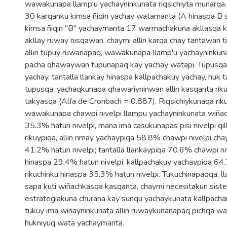
wawakunapa llamp'u yachayninkunata riqsichiyta munarq
30 karqanku kimsa ñiqin yachay watamanta (A hinaspa B 
kimsa ñiqin "B" yachaymanta 17 warmachakuna akllasqa 
akllay ruway nisqawan, chaymi allin karqa chay tantawan 
allin tupuy ruwanapaq, wawakunapa llamp'u yachayninkuna
pacha qhawaywan tupunapaq kay yachay watapi. Tupusqa k
yachay, tantalla llankay hinaspa kallpachakuy yachay, huk 
tupusqa, yachaqkunapa qhawariyninwan allin kasqanta rik
takyasqa (Alfa de Cronbach = 0.887). Riqsichiykunaqa ri
wawakunapa chawpi nivelpi llampu yachayninkunata wiñac
35.3% hatun nivelpi, mana ima casukunapas pisi nivelpi qil
rikuypiqa, allin rimay yachaypiqa 58.8% chawpi nivelpi ch
41.2% hatun nivelpi; tantalla llankaypiqa 70.6% chawpi niv
hinaspa 29.4% hatun nivelpi; kallpachakuy yachaypiqa 64
rikuchinku hinaspa 35.3% hatun nivelpi. Tukuchinapaqqa, 
sapa kuti wiñachkasqa kasqanta, chaymi necesitakun sist
estrategiakuna churana kay sunqu yachaykunata kallpac
tukuy ima wiñayninkunata allin ruwaykunanapaq pichqa w
hukniyuq wata yachaymanta.