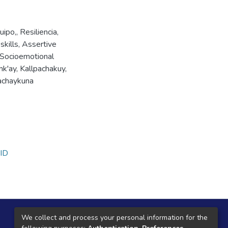
uipo,
,
Resiliencia
,
skills
,
Assertive
Socioemotional
ank'ay
,
Kallpachakuy
,
achaykuna
ID
Local Central
We collect and process your personal information for the