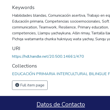
Keywords
Habilidades blandas
,
Comunicación asertiva
,
Trabajo en eq
Educación primaria
,
Competencias socioemocionales
,
Soft 
communication
,
Teamwork
,
Resilience
,
Primary education
,
competencies
,
Llampu yachaykuna
,
Allin rimay
,
Tantalla ll
Pichqa watamanta chunka hukniyuq wata yachay
,
Sunqu y
URI
https://hdl.handle.net/20.500.14661/470
Collections
EDUCACIÓN PRIMARIA INTERCULTURAL BILINGUE F
Full item page
Datos de Contacto