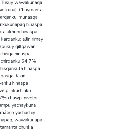
a. Tukuy wawakunaqa
siqikuna). Chaymanta
karqanku, munasqa
tinkukunapaq hinaspa
ta ukhupi hinaspa
arqanku: allin rimay
tapukuy qillqawan
uchisqa hinaspa
kuchirqanku 64.7%
hisqankuta hinaspa
lqasqa. Kikin
ayanku hinaspa
elpi rikuchinku
.7% chawpi nivelpi
llampu yachaykuna
emático yachachiy
hanapaq, wawakunapa
atamanta chunka