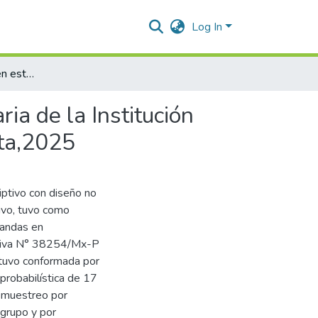
Log In
Habilidades blandas en estudiantes de educación primaria de la Institución Educativa Nª38254/Mx-P “Luis Cavero Bendezú” Huanta,2025
ia de la Institución
ta,2025
iptivo con diseño no
ivo, tuvo como
blandas en
cativa N° 38254/Mx-P
tuvo conformada por
probabilística de 17
e muestreo por
 grupo y por