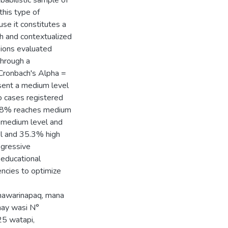
babilistic sample of
this type of
use it constitutes a
th and contextualized
nsions evaluated
through a
(Cronbach's Alpha =
sent a medium level
o cases registered
58.8% reaches medium
 medium level and
el and 35.3% high
rogressive
 educational
ncies to optimize
hawarinapaq, mana
hay wasi N°
25 watapi,