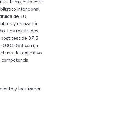
ntal, la muestra está
lístico intencional,
tituida de 10
ables y realización
io. Los resultados
y post test de 37.5
de 0,001068 con un
 el uso del aplicativo
la competencia
ento y localización