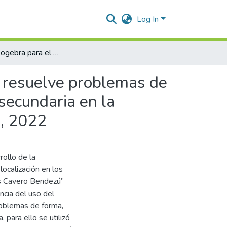
Log In
Uso del geogebra para el desarrollo de la competencia resuelve problemas de forma, movimiento y localización en los estudiantes de secundaria en la Institución Educativa “Luis Cavero Bendezú” De Huanta, 2022
a resuelve problemas de
 secundaria en la
a, 2022
rollo de la
ocalización en los
is Cavero Bendezú”
ncia del uso del
roblemas de forma,
 para ello se utilizó