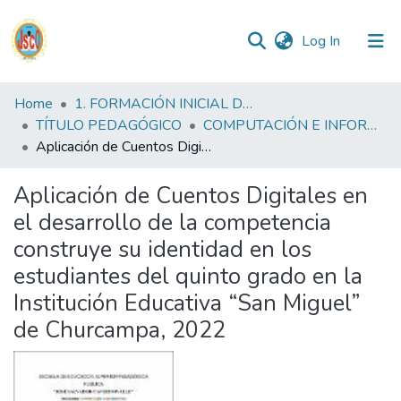
(current)
Log In
Communities
Home
1. FORMACIÓN INICIAL DOCENTE
&
TÍTULO PEDAGÓGICO
COMPUTACIÓN E INFORMÁTICA FID
Collections
Aplicación de Cuentos Digitales en el desarrollo de la competencia construye su identidad en los estudiantes del quinto grado en la Institución Educativa “San Miguel” de Churcampa, 2022
All of DSpace
Aplicación de Cuentos Digitales en
el desarrollo de la competencia
Statistics
construye su identidad en los
estudiantes del quinto grado en la
Reglamento
Institución Educativa “San Miguel”
de Churcampa, 2022
Formatos
Manuales