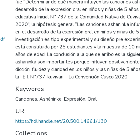
fue “Determinar de qué manera influyen las canciones ash
desarrollo de la expresión oral en niños y niñas de 5 años 
educativa Inicial N° 737 de la Comunidad Nativa de Cuvivar
2020”, la hipótesis general “Las canciones ashaninka infl
en el desarrollo de la expresión oral en niños y niñas de 5
df
investigación es tipo experimental y su diseño pre experim
está constituida por 25 estudiantes y la muestra de 10 ni
años de edad. La conclusión a la que se arribo es la sigui
ashaninka son importantes porque influyen positivamente 
dicción, fluidez y claridad en los niños y las niñas de 5 años
la I.E.I. N°737-kuvivari – La Convención Cusco 2020.
Keywords
Canciones
,
Asháninka
,
Expresión
,
Oral
URI
https://hdl.handle.net/20.500.14661/130
Collections