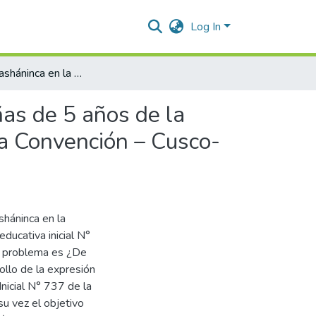
Log In
Canciones asháninca en la expresión oral en niños y niñas de 5 años de la Institución Educativa Inicial N° 737 – Kuvivari, Pichari, La Convención – Cusco- 2020
ñas de 5 años de la
 La Convención – Cusco-
sháninca en la
educativa inicial N°
yo problema es ¿De
ollo de la expresión
Inicial N° 737 de la
su vez el objetivo