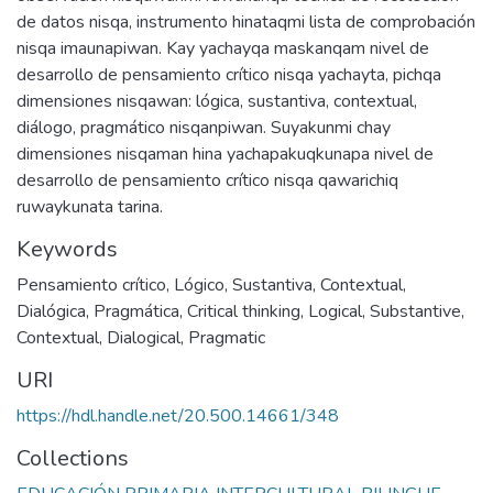
de datos nisqa, instrumento hinataqmi lista de comprobación
nisqa imaunapiwan. Kay yachayqa maskanqam nivel de
desarrollo de pensamiento crítico nisqa yachayta, pichqa
dimensiones nisqawan: lógica, sustantiva, contextual,
diálogo, pragmático nisqanpiwan. Suyakunmi chay
dimensiones nisqaman hina yachapakuqkunapa nivel de
desarrollo de pensamiento crítico nisqa qawarichiq
ruwaykunata tarina.
Keywords
Pensamiento crítico
,
Lógico
,
Sustantiva
,
Contextual
,
Dialógica
,
Pragmática
,
Critical thinking
,
Logical
,
Substantive
,
Contextual
,
Dialogical
,
Pragmatic
URI
https://hdl.handle.net/20.500.14661/348
Collections