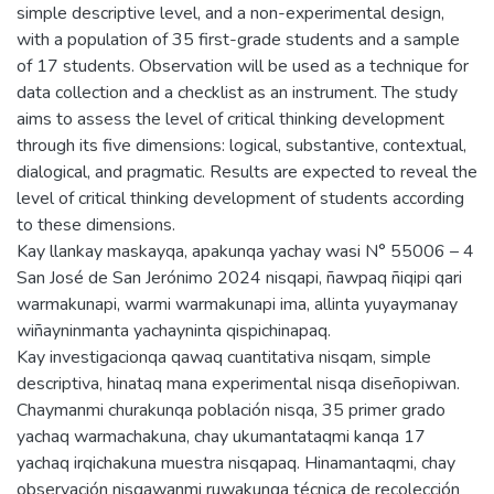
simple descriptive level, and a non-experimental design,
with a population of 35 first-grade students and a sample
of 17 students. Observation will be used as a technique for
data collection and a checklist as an instrument. The study
aims to assess the level of critical thinking development
through its five dimensions: logical, substantive, contextual,
dialogical, and pragmatic. Results are expected to reveal the
level of critical thinking development of students according
to these dimensions.
Kay llankay maskayqa, apakunqa yachay wasi N° 55006 – 4
San José de San Jerónimo 2024 nisqapi, ñawpaq ñiqipi qari
warmakunapi, warmi warmakunapi ima, allinta yuyaymanay
wiñayninmanta yachayninta qispichinapaq.
Kay investigacionqa qawaq cuantitativa nisqam, simple
descriptiva, hinataq mana experimental nisqa diseñopiwan.
Chaymanmi churakunqa población nisqa, 35 primer grado
yachaq warmachakuna, chay ukumantataqmi kanqa 17
yachaq irqichakuna muestra nisqapaq. Hinamantaqmi, chay
observación nisqawanmi ruwakunqa técnica de recolección