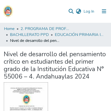
(current)
Log In
Communities
Home
2. PROGRAMA DE PROFESIONALIZACIÓN DOCENTE
&
BACHILLERATO PPD
EDUCACIÓN PRIMARIA INTERCULTURAL BILINGUE PPD
Collections
Nivel de desarrollo del pensamiento crítico en estudiantes del primer grado de la Institución Educativa N° 55006 – 4. Andahuaylas 2024
All of DSpace
Nivel de desarrollo del pensamiento
crítico en estudiantes del primer
Statistics
grado de la Institución Educativa N°
55006 – 4. Andahuaylas 2024
Reglamento
Formatos
Manuales