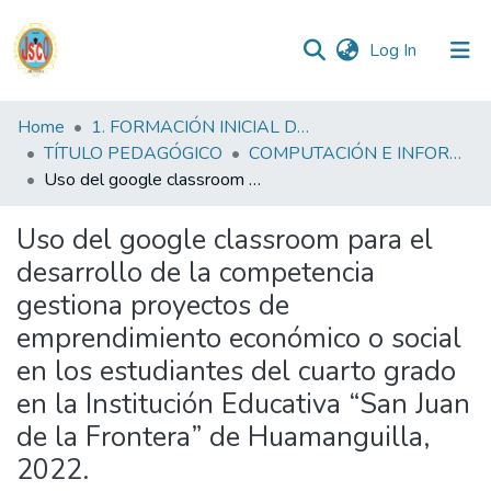
(current)
Log In
Communities
Home
1. FORMACIÓN INICIAL DOCENTE
&
TÍTULO PEDAGÓGICO
COMPUTACIÓN E INFORMÁTICA FID
Collections
Uso del google classroom para el desarrollo de la competencia gestiona proyectos de emprendimiento económico o social en los estudiantes del cuarto grado en la Institución Educativa “San Juan de la Frontera” de Huamanguilla, 2022.
All of DSpace
Uso del google classroom para el
desarrollo de la competencia
Statistics
gestiona proyectos de
emprendimiento económico o social
Reglamento
en los estudiantes del cuarto grado
en la Institución Educativa “San Juan
Formatos
de la Frontera” de Huamanguilla,
2022.
Manuales