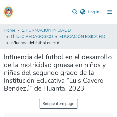
(current)
Log In
Communities
Home
1. FORMACIÓN INICIAL DOCENTE
&
TÍTULO PEDAGÓGICO
EDUCACIÓN FÍSICA FID
Collections
Influencia del futbol en el desarrollo de la motricidad gruesa en niños y niñas del segundo grado de la Institución Educativa “Luis Cavero Bendezú” de Huanta, 2023
All of DSpace
Influencia del futbol en el desarrollo
de la motricidad gruesa en niños y
Statistics
niñas del segundo grado de la
Institución Educativa “Luis Cavero
Reglamento
Bendezú” de Huanta, 2023
Formatos
Simple item page
Manuales