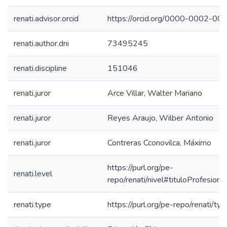
renati.advisor.orcid
https://orcid.org/0000-0002-0
renati.author.dni
73495245
renati.discipline
151046
renati.juror
Arce Villar, Walter Mariano
renati.juror
Reyes Araujo, Wilber Antonio
renati.juror
Contreras Cconovilca, Máximo
https://purl.org/pe-
renati.level
repo/renati/nivel#tituloProfesional
renati.type
https://purl.org/pe-repo/renati/ty