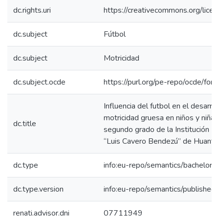
dc.rights.uri
https://creativecommons.org/licen
dc.subject
Fútbol
dc.subject
Motricidad
dc.subject.ocde
https://purl.org/pe-repo/ocde/for
Influencia del futbol en el desarrol
motricidad gruesa en niños y niñas
dc.title
segundo grado de la Institución E
“Luis Cavero Bendezú” de Huanta
dc.type
info:eu-repo/semantics/bachelorT
dc.type.version
info:eu-repo/semantics/published
renati.advisor.dni
07711949