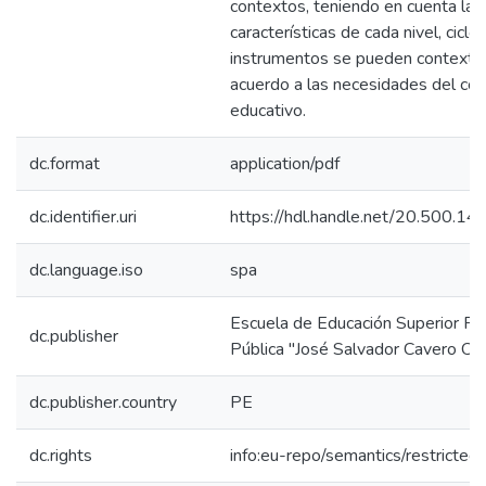
contextos, teniendo en cuenta las
características de cada nivel, ciclo
instrumentos se pueden contextua
acuerdo a las necesidades del co
educativo.
dc.format
application/pdf
dc.identifier.uri
https://hdl.handle.net/20.500.1
dc.language.iso
spa
Escuela de Educación Superior P
dc.publisher
Pública "José Salvador Cavero Ova
dc.publisher.country
PE
dc.rights
info:eu-repo/semantics/restricte