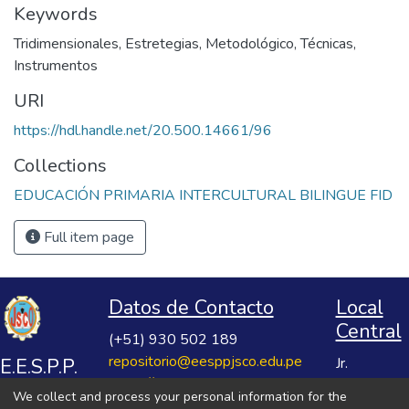
Keywords
Tridimensionales
,
Estretegias
,
Metodológico
,
Técnicas
,
Instrumentos
URI
https://hdl.handle.net/20.500.14661/96
Collections
EDUCACIÓN PRIMARIA INTERCULTURAL BILINGUE FID
Full item page
Datos de Contacto
Local
Central
(+51) 930 502 189
repositorio@eesppjsco.edu.pe
E.E.S.P.P.
Jr.
https://repositorio.eesppjsco.edu.pe
Razuhuillca
José
We collect and process your personal information for the
No 624