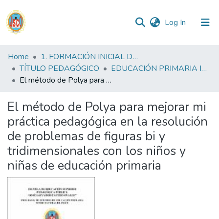
(current)
Log In
Communities
Home
1. FORMACIÓN INICIAL DOCENTE
&
TÍTULO PEDAGÓGICO
EDUCACIÓN PRIMARIA INTERCULTURAL BILINGUE FID
Collections
El método de Polya para mejorar mi práctica pedagógica en la resolución de problemas de figuras bi y tridimensionales con los niños y niñas de educación primaria
All of DSpace
El método de Polya para mejorar mi
práctica pedagógica en la resolución
Statistics
de problemas de figuras bi y
tridimensionales con los niños y
Reglamento
niñas de educación primaria
Formatos
Manuales