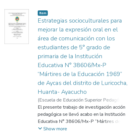
textos dados a veces a los estudiantes son
largos y no claros de entender muchas
Item
veces, esto género un rechazo en el saber
Estrategias socioculturales para
comunicativo en los estudiantes, ya que los
mejorar la expresión oral en el
estudiantes no logran expresarse de
área de comunicación con los
manera clara, coherente y fluida. El objetivo
estudiantes de 5° grado de
general planteado fue: Comprobar la
influencia de los cuentos infantiles para el
primaria de la Institución
desarrollo de la expresión oral en los
Educativa N° 38606/Mx-P
estudiantes del tercer ciclo, por qué los
“Mártires de la Educación 1969”
cuentos posibilitaron que se sientan
de Aycas del distrito de Luricocha,
seguros y confiados a la hora de expresarse
con los demás, la investigación fue
Huanta- Ayacucho
ejecutada en la Institución Educativa N°
(
Escuela de Educación Superior Pedagógica
38990-11/Mx-P de Castro Pampa -
Pública "José Salvador Cavero Ovalle"
El presente trabajo de investigación acción
,
Huanta 2022,el tipo de investigación fue
2025-01-06
pedagógica se llevó acabo en la Institución
)
Rojas Layme, Edison
;
educativa aplicada, de nivel experimental,
Alcarraz Carbajal, Bibiano
Educativa N° 38606/Mx-P “Mártires de la
con el diseño pre experimental con un solo
Educación 1969” de Aycas, Luricocha-
Show more