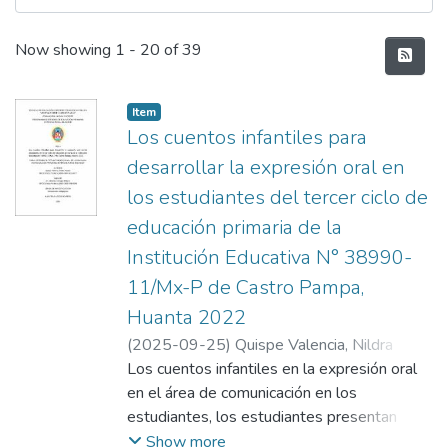
Recent Submissions
Now showing
1 - 20 of 39
Item
Los cuentos infantiles para
desarrollar la expresión oral en
los estudiantes del tercer ciclo de
educación primaria de la
Institución Educativa N° 38990-
11/Mx-P de Castro Pampa,
Huanta 2022
(
2025-09-25
)
Quispe Valencia, Nildra
Roxana
Los cuentos infantiles en la expresión oral
;
Alcarraz Carbajal, Bibiano
en el área de comunicación en los
estudiantes, los estudiantes presentan
dificultades a la hora de expresarse, los
Show more