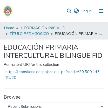
(current)
Log In
Communities
Home
1. FORMACIÓN INICIAL DOCENTE
&
TÍTULO PEDAGÓGICO
EDUCACIÓN PRIMARIA INTERCULTURAL BILINGUE FID
Collections
EDUCACIÓN PRIMARIA
All of DSpace
INTERCULTURAL BILINGUE FID
Statistics
Permanent URI for this collection
https://repositorio.eesppjsco.edu.pe/handle/20.500.146
Reglamento
61/20
Formatos
Browse
Manuales