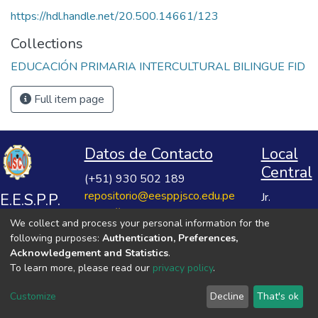
https://hdl.handle.net/20.500.14661/123
Collections
EDUCACIÓN PRIMARIA INTERCULTURAL BILINGUE FID
Full item page
Datos de Contacto
Local
Central
(+51) 930 502 189
repositorio@eesppjsco.edu.pe
E.E.S.P.P.
Jr.
https://repositorio.eesppjsco.edu.pe
Razuhuillca
José
We collect and process your personal information for the
No 624
Salvador
following purposes:
Authentication, Preferences,
Huanta -
Cavero
Acknowledgement and Statistics
.
Ayacucho
To learn more, please read our
privacy policy
.
Ovalle
VER MIS ESTADÍSTICAS
Customize
Decline
That's ok