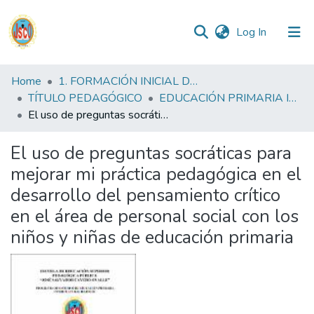
(current)
Log In
Communities
Home
1. FORMACIÓN INICIAL DOCENTE
&
TÍTULO PEDAGÓGICO
EDUCACIÓN PRIMARIA INTERCULTURAL BILINGUE FID
Collections
El uso de preguntas socráticas para mejorar mi práctica pedagógica en el desarrollo del pensamiento crítico en el área de personal social con los niños y niñas de educación primaria
All of DSpace
El uso de preguntas socráticas para
mejorar mi práctica pedagógica en el
Statistics
desarrollo del pensamiento crítico
en el área de personal social con los
Reglamento
niños y niñas de educación primaria
Formatos
Manuales