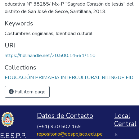
educativa N° 38285/ Mx-P “Sagrado Corazón de Jesús” del
distrito de San José de Secce, Santillana, 2019.
Keywords
Costumbres originarias
,
Identidad cultural
URI
https://hdl.handle.net/20.500.14661/110
Collections
EDUCACIÓN PRIMARIA INTERCULTURAL BILINGUE FID
Full item page
Datos de Contacto
Local
Central
(+51) 930 502 189
repositorio@eesppjsco.edu.pe
E.E.S.P.P.
Jr.