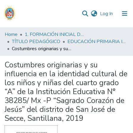
(current)
Log In
Communities
Home
1. FORMACIÓN INICIAL DOCENTE
&
TÍTULO PEDAGÓGICO
EDUCACIÓN PRIMARIA INTERCULTURAL BILINGUE FID
Collections
Costumbres originarias y su influencia en la identidad cultural de los niños y niñas del cuarto grado “A” de la Institución Educativa N° 38285/ Mx -P “Sagrado Corazón de Jesús” del distrito de San José de Secce, Santillana, 2019
All of DSpace
Costumbres originarias y su
influencia en la identidad cultural de
Statistics
los niños y niñas del cuarto grado
“A” de la Institución Educativa N°
Reglamento
38285/ Mx -P “Sagrado Corazón de
Jesús” del distrito de San José de
Formatos
Secce, Santillana, 2019
Manuales