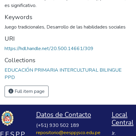
es significativo.
Keywords
Juego tradicionales
,
Desarrollo de las habilidades sociales
URI
https://hdl.handle.net/20.500.14661/309
Collections
EDUCACIÓN PRIMARIA INTERCULTURAL BILINGUE
PPD
Full item page
Datos de Contacto
Local
Central
(+51) 930 502 189
repositorio@eesppjsco.edu.pe
E.E.S.P.P.
Jr.