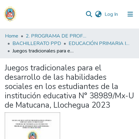
(current)
Log In
Communities
Home
2. PROGRAMA DE PROFESIONALIZACIÓN DOCENTE
&
BACHILLERATO PPD
EDUCACIÓN PRIMARIA INTERCULTURAL BILINGUE PPD
Collections
Juegos tradicionales para el desarrollo de las habilidades sociales en los estudiantes de la institución educativa N° 38989/Mx-U de Matucana, Llochegua 2023
All of DSpace
Juegos tradicionales para el
desarrollo de las habilidades
Statistics
sociales en los estudiantes de la
institución educativa N° 38989/Mx-U
Reglamento
de Matucana, Llochegua 2023
Formatos
Manuales