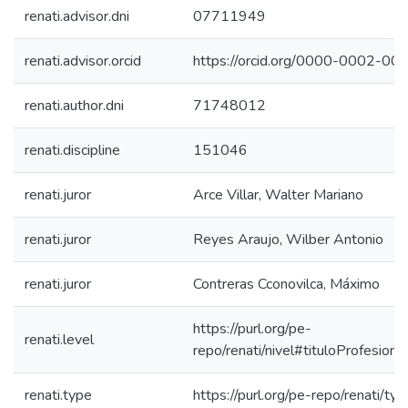
renati.advisor.dni
07711949
renati.advisor.orcid
https://orcid.org/0000-0002-0
renati.author.dni
71748012
renati.discipline
151046
renati.juror
Arce Villar, Walter Mariano
renati.juror
Reyes Araujo, Wilber Antonio
renati.juror
Contreras Cconovilca, Máximo
https://purl.org/pe-
renati.level
repo/renati/nivel#tituloProfesional
renati.type
https://purl.org/pe-repo/renati/ty