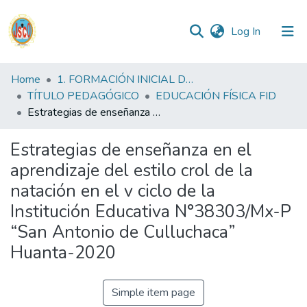
(current)
Log In
Communities
Home
1. FORMACIÓN INICIAL DOCENTE
&
TÍTULO PEDAGÓGICO
EDUCACIÓN FÍSICA FID
Collections
Estrategias de enseñanza en el aprendizaje del estilo crol de la natación en el v ciclo de la Institución Educativa N°38303/Mx-P “San Antonio de Culluchaca” Huanta-2020
All of DSpace
Estrategias de enseñanza en el
aprendizaje del estilo crol de la
Statistics
natación en el v ciclo de la
Institución Educativa N°38303/Mx-P
Reglamento
“San Antonio de Culluchaca”
Huanta-2020
Formatos
Manuales
Simple item page