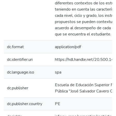
diferentes contextos de los estud
teniendo en cuenta las característ
cada nivel, ciclo y grado, los inst
propuestos se pueden contextuali
acuerdo al desempeño de cada cicl
que se encuentra el estudiante.
dc.format
application/pdf
dc.identifier.uri
https://hdl.handle.net/20.500.1
dc.language.iso
spa
Escuela de Educación Superior P
dc.publisher
Pública "José Salvador Cavero Ova
dc.publisher.country
PE