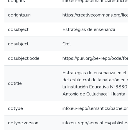
dc.rights
info:eu-repo/semantics/restricte
dc.rights.uri
https://creativecommons.org/licen
dc.subject
Estratégias de enseñanza
dc.subject
Crol
dc.subject.ocde
https://purl.org/pe-repo/ocde/for
Estrategias de enseñanza en el ap
del estilo crol de la natación en el 
dc.title
la Institución Educativa N°3830
Antonio de Culluchaca” Huanta-
dc.type
info:eu-repo/semantics/bachelorT
dc.type.version
info:eu-repo/semantics/published