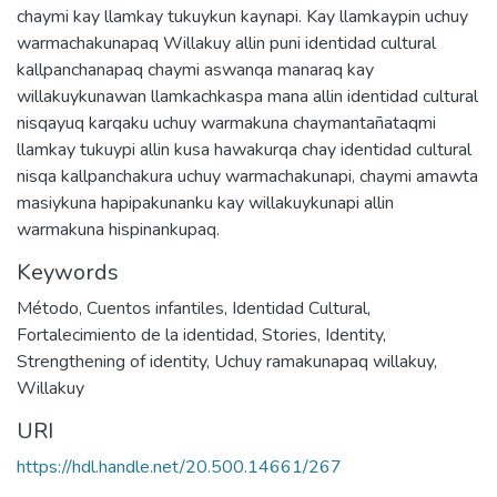
chaymi kay llamkay tukuykun kaynapi. Kay llamkaypin uchuy
warmachakunapaq Willakuy allin puni identidad cultural
kallpanchanapaq chaymi aswanqa manaraq kay
willakuykunawan llamkachkaspa mana allin identidad cultural
nisqayuq karqaku uchuy warmakuna chaymantañataqmi
llamkay tukuypi allin kusa hawakurqa chay identidad cultural
nisqa kallpanchakura uchuy warmachakunapi, chaymi amawta
masiykuna hapipakunanku kay willakuykunapi allin
warmakuna hispinankupaq.
Keywords
Método
,
Cuentos infantiles
,
Identidad Cultural
,
Fortalecimiento de la identidad
,
Stories
,
Identity
,
Strengthening of identity
,
Uchuy ramakunapaq willakuy
,
Willakuy
URI
https://hdl.handle.net/20.500.14661/267