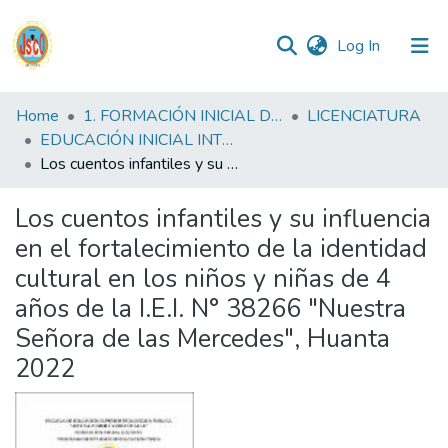
(current)
Log In
Communities
Home
1. FORMACIÓN INICIAL DOCENTE
LICENCIATURA
&
EDUCACIÓN INICIAL INTERCULTURAL BILINGUE FID
Collections
Los cuentos infantiles y su influencia en el fortalecimiento de la identidad cultural en los niños y niñas de 4 años de la I.E.I. N° 38266 "Nuestra Señora de las Mercedes", Huanta 2022
All of DSpace
Los cuentos infantiles y su influencia
en el fortalecimiento de la identidad
Statistics
cultural en los niños y niñas de 4
años de la I.E.I. N° 38266 "Nuestra
Reglamento
Señora de las Mercedes", Huanta
2022
Formatos
Manuales