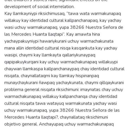
development of social interrelation.
Kay llamkayniypi riksichimusaq, “tawa wata warmakunapaq
willakuy kay identidad cultural kallpanchanapaq, kay yachay
wasi uchuy warmakunapaq, yupa 38266 Nuestra Señora de
las Mercedes Huanta llaqtapi”. Kay amawta hina
yachaypakuyniypi hawariykurani uchuy warmachakunata
mana allin identidad cultural nisqa kasqankuta kay yachay
wasipi, chaymi kay llamkayta qallariykunaypaq
qapipakuykurqani kay uchuy warmachakunapaq willakuypi
chaywan llamkaspa kallpanchanaypaq chay identidad cultural
nisqata, chaynallataqmi kay llamkay hispinanpaq
munaychaykurani ñawpaq yachaykunata, chaymi qillqaykurani
problema general nisqata riksichimuni: imaynatas chay uchuy
warmachakunapaq willakuy kallpanchanqa chay identidad
cultural nisqata tawa watayuq warmakunata yachay wasi
uchuy warmakunapaq, yupa 38266 Nuestra Señora de las
Mercedes Huanta llaqtapi?, chaynallataq riksichimuni
objetivo general. Anchayupaq uchuy warmachakunapaq