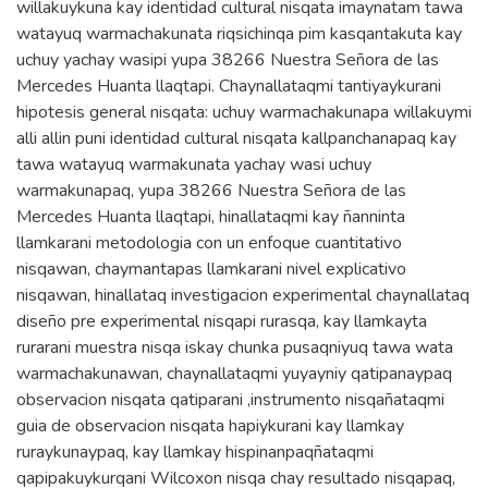
willakuykuna kay identidad cultural nisqata imaynatam tawa
watayuq warmachakunata riqsichinqa pim kasqantakuta kay
uchuy yachay wasipi yupa 38266 Nuestra Señora de las
Mercedes Huanta llaqtapi. Chaynallataqmi tantiyaykurani
hipotesis general nisqata: uchuy warmachakunapa willakuymi
alli allin puni identidad cultural nisqata kallpanchanapaq kay
tawa watayuq warmakunata yachay wasi uchuy
warmakunapaq, yupa 38266 Nuestra Señora de las
Mercedes Huanta llaqtapi, hinallataqmi kay ñanninta
llamkarani metodologia con un enfoque cuantitativo
nisqawan, chaymantapas llamkarani nivel explicativo
nisqawan, hinallataq investigacion experimental chaynallataq
diseño pre experimental nisqapi rurasqa, kay llamkayta
rurarani muestra nisqa iskay chunka pusaqniyuq tawa wata
warmachakunawan, chaynallataqmi yuyayniy qatipanaypaq
observacion nisqata qatiparani ,instrumento nisqañataqmi
guia de observacion nisqata hapiykurani kay llamkay
ruraykunaypaq, kay llamkay hispinanpaqñataqmi
qapipakuykurqani Wilcoxon nisqa chay resultado nisqapaq,