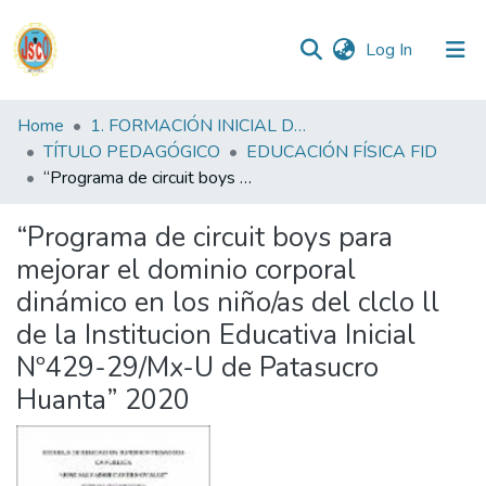
(current)
Log In
Communities
Home
1. FORMACIÓN INICIAL DOCENTE
&
TÍTULO PEDAGÓGICO
EDUCACIÓN FÍSICA FID
Collections
“Programa de circuit boys para mejorar el dominio corporal dinámico en los niño/as del clclo ll de la Institucion Educativa Inicial Nº429-29/Mx-U de Patasucro Huanta” 2020
All of DSpace
“Programa de circuit boys para
mejorar el dominio corporal
Statistics
dinámico en los niño/as del clclo ll
de la Institucion Educativa Inicial
Reglamento
Nº429-29/Mx-U de Patasucro
Huanta” 2020
Formatos
Manuales