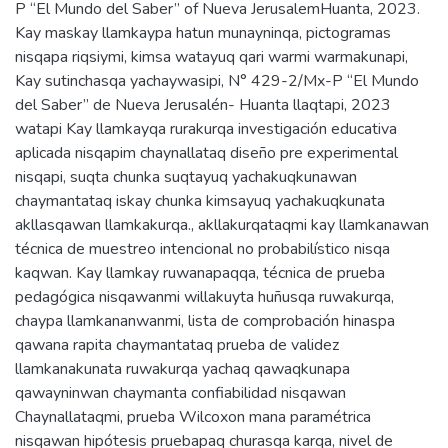
P “El Mundo del Saber” of Nueva JerusalemHuanta, 2023.
Kay maskay llamkaypa hatun munayninqa, pictogramas
nisqapa riqsiymi, kimsa watayuq qari warmi warmakunapi,
Kay sutinchasqa yachaywasipi, N° 429-2/Mx-P “El Mundo
del Saber” de Nueva Jerusalén- Huanta llaqtapi, 2023
watapi Kay llamkayqa rurakurqa investigación educativa
aplicada nisqapim chaynallataq diseño pre experimental
nisqapi, suqta chunka suqtayuq yachakuqkunawan
chaymantataq iskay chunka kimsayuq yachakuqkunata
akllasqawan llamkakurqa., akllakurqataqmi kay llamkanawan
técnica de muestreo intencional no probabilístico nisqa
kaqwan. Kay llamkay ruwanapaqqa, técnica de prueba
pedagógica nisqawanmi willakuyta huñusqa ruwakurqa,
chaypa llamkananwanmi, lista de comprobación hinaspa
qawana rapita chaymantataq prueba de validez
llamkanakunata ruwakurqa yachaq qawaqkunapa
qawayninwan chaymanta confiabilidad nisqawan
Chaynallataqmi, prueba Wilcoxon mana paramétrica
nisqawan hipótesis pruebapaq churasqa karqa, nivel de