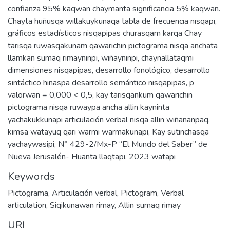
confianza 95% kaqwan chaymanta significancia 5% kaqwan.
Chayta huñusqa willakuykunaqa tabla de frecuencia nisqapi,
gráficos estadísticos nisqapipas churasqam karqa Chay
tarisqa ruwasqakunam qawarichin pictograma nisqa anchata
llamkan sumaq rimayninpi, wiñayninpi, chaynallataqmi
dimensiones nisqapipas, desarrollo fonológico, desarrollo
sintáctico hinaspa desarrollo semántico nisqapipas, p
valorwan = 0,000 < 0,5, kay tarisqankum qawarichin
pictograma nisqa ruwaypa ancha allin kayninta
yachakukkunapi articulación verbal nisqa allin wiñananpaq,
kimsa watayuq qari warmi warmakunapi, Kay sutinchasqa
yachaywasipi, N° 429-2/Mx-P “El Mundo del Saber” de
Nueva Jerusalén- Huanta llaqtapi, 2023 watapi
Keywords
Pictograma
,
Articulación verbal
,
Pictogram
,
Verbal
articulation
,
Siqikunawan rimay
,
Allin sumaq rimay
URI