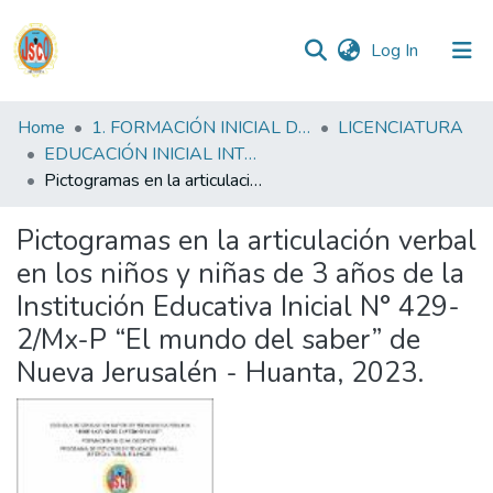
(current)
Log In
Communities
Home
1. FORMACIÓN INICIAL DOCENTE
LICENCIATURA
&
EDUCACIÓN INICIAL INTERCULTURAL BILINGUE FID
Collections
Pictogramas en la articulación verbal en los niños y niñas de 3 años de la Institución Educativa Inicial N° 429-2/Mx-P “El mundo del saber” de Nueva Jerusalén - Huanta, 2023.
All of DSpace
Pictogramas en la articulación verbal
en los niños y niñas de 3 años de la
Statistics
Institución Educativa Inicial N° 429-
2/Mx-P “El mundo del saber” de
Reglamento
Nueva Jerusalén - Huanta, 2023.
Formatos
Manuales