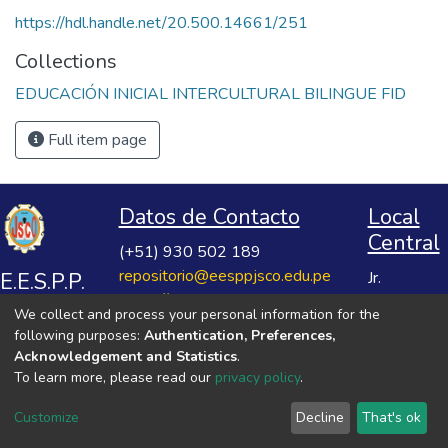
https://hdl.handle.net/20.500.14661/251
Collections
EDUCACIÓN INICIAL INTERCULTURAL BILINGUE FID
Full item page
Datos de Contacto
Local
Central
(+51) 930 502 189
repositorio@eesppjsco.edu.pe
E.E.S.P.P.
Jr.
https://repositorio.eesppjsco.edu.pe
Razuhuillca
José
We collect and process your personal information for the
No 624
Salvador
following purposes:
Authentication, Preferences,
Huanta -
Cavero
Acknowledgement and Statistics
.
Ayacucho
To learn more, please read our
privacy policy
.
Ovalle
VER MIS ESTADÍSTICAS
Customize
Decline
That's ok