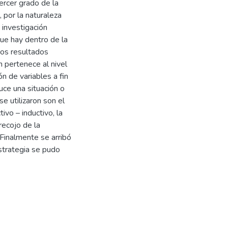
tercer grado de la
 por la naturaleza
 investigación
ue hay dentro de la
mos resultados
n pertenece al nivel
n de variables a fin
uce una situación o
e utilizaron son el
vo – inductivo, la
recojo de la
 Finalmente se arribó
estrategia se pudo