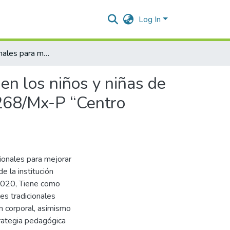
Log In
Bailes tradicionales para mejorar la expresión corporal en los niños y niñas de tercer grado de la Institución Educativa Primaria N° 38268/Mx-P “Centro Base” Sivia-2020
 en los niños y niñas de
8268/Mx-P “Centro
cionales para mejorar
e la institución
2020, Tiene como
es tradicionales
n corporal, asimismo
trategia pedagógica