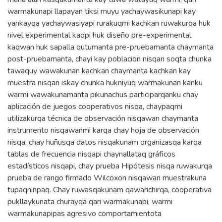
warmakunapi llapayan tiksi muyu yachaywasikunapi kay
yankayqa yachaywasiyapi rurakuqmi kachkan ruwakurqa huk
nivel experimental kaqpi huk diseño pre-experimental
kaqwan huk sapalla qutumanta pre-pruebamanta chaymanta
post-pruebamanta, chayi kay poblacion nisqan soqta chunka
tawaquy wawakunan kachkan chaymanta kachkan kay
muestra nisqan iskay chunka hukniyuq warmakunan kanku
warmi wawakunamanta pikunachus participarqanku chay
aplicación de juegos cooperativos nisqa, chaypaqmi
utilizakurqa técnica de observación nisqawan chaymanta
instrumento nisqawanmi karqa chay hoja de observación
nisqa, chay huñusqa datos nisqakunam organizasqa karqa
tablas de frecuencia nisqapi chaynallataq gráficos
estadísticos nisqapi, chay prueba Hipótesis nisqa ruwakurqa
prueba de rango firmado Wilcoxon nisqawan muestrakuna
tupaqninpaq. Chay ruwasqakunam qawarichirqa, cooperativa
pukllaykunata churayqa qari warmakunapi, warmi
warmakunapipas agresivo comportamientota