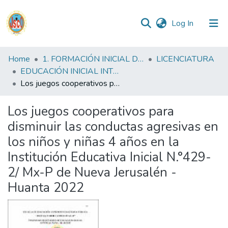
(current)
Log In
Communities
Home
1. FORMACIÓN INICIAL DOCENTE
LICENCIATURA
&
EDUCACIÓN INICIAL INTERCULTURAL BILINGUE FID
Collections
Los juegos cooperativos para disminuir las conductas agresivas en los niños y niñas 4 años en la Institución Educativa Inicial N.°429-2/ Mx-P de Nueva Jerusalén - Huanta 2022
All of DSpace
Los juegos cooperativos para
disminuir las conductas agresivas en
Statistics
los niños y niñas 4 años en la
Institución Educativa Inicial N.°429-
Reglamento
2/ Mx-P de Nueva Jerusalén -
Huanta 2022
Formatos
Manuales