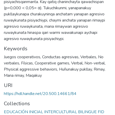
pisiyachisqanmanta. Kay qatiq chaninchayta qawachispan
(p=0,000 < 0,05= α). Tukuchikunmi, yanapanakuy
pukllaykunapa churakuyninqa anchatam yanapan agresivo
ruwaykunata pisiyachiypi, chaymi anchata yanapan rimaypi
agresivo ruwaykunata, mana rimaywan agresivo
ruwaykunata hinaspa qari warmi wawakunapi aychapi
agresivo ruwaykunata pisiyachiypi.
Keywords
Juegos cooperativos
,
Conductas agresivas
,
Verbales
,
No
verbales
,
Físicas
,
Cooperative games
,
Verbal
,
Non-verbal
,
Physical aggressive behaviors
,
Huñunakuy pukllay
,
Rimay
,
Mana rimay
,
Maqakuy
URI
https://hdl.handle.net/20.500.14661/84
Collections
EDUCACIÓN INICIAL INTERCULTURAL BILINGUE FID