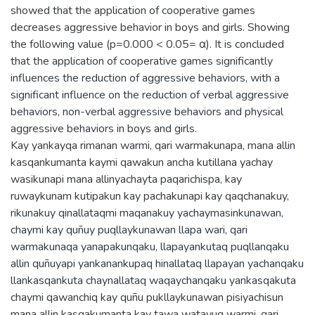
showed that the application of cooperative games
decreases aggressive behavior in boys and girls. Showing
the following value (p=0.000 < 0.05= α). It is concluded
that the application of cooperative games significantly
influences the reduction of aggressive behaviors, with a
significant influence on the reduction of verbal aggressive
behaviors, non-verbal aggressive behaviors and physical
aggressive behaviors in boys and girls.
Kay yankayqa rimanan warmi, qari warmakunapa, mana allin
kasqankumanta kaymi qawakun ancha kutillana yachay
wasikunapi mana allinyachayta paqarichispa, kay
ruwaykunam kutipakun kay pachakunapi kay qaqchanakuy,
rikunakuy qinallataqmi maqanakuy yachaymasinkunawan,
chaymi kay quñuy puqllaykunawan llapa wari, qari
warmakunaqa yanapakunqaku, llapayankutaq puqllanqaku
allin quñuyapi yankanankupaq hinallataq llapayan yachanqaku
llankasqankuta chaynallataq waqaychanqaku yankasqakuta
chaymi qawanchiq kay quñu pukllaykunawan pisiyachisun
mana allin kasqakumanta kay tawa watayuq warmi, qari