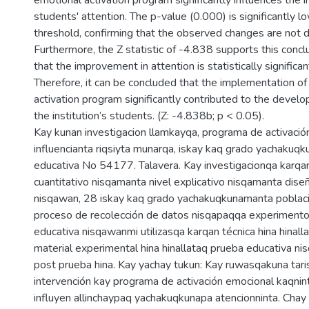
emotional activation program significantly influences the
students' attention. The p-value (0.000) is significantly 
threshold, confirming that the observed changes are not d
Furthermore, the Z statistic of -4.838 supports this concl
that the improvement in attention is statistically significan
Therefore, it can be concluded that the implementation of
activation program significantly contributed to the develo
the institution’s students. (Z: -4.838b; p < 0.05).
Kay kunan investigacion llamkayqa, programa de activaci
influencianta riqsiyta munarqa, iskay kaq grado yachakuqku
educativa No 54177. Talavera. Kay investigacionqa karqa
cuantitativo nisqamanta nivel explicativo nisqamanta dis
nisqawan, 28 iskay kaq grado yachakuqkunamanta poblaci
proceso de recolección de datos nisqapaqqa experiment
educativa nisqawanmi utilizasqa karqan técnica hina hinall
material experimental hina hinallataq prueba educativa ni
post prueba hina. Kay yachay tukun: Kay ruwasqakuna taris
intervención kay programa de activación emocional kaqni
influyen allinchaypaq yachakuqkunapa atencionninta. Chay