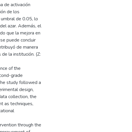
a de activación
ión de los
 umbral de 0.05, lo
del azar. Además, el
ndo que la mejora en
, se puede concluir
ontribuyó de manera
de la institución. (Z:
ence of the
econd-grade
The study followed a
erimental design,
ata collection, the
t as techniques,
ational
ervention through the