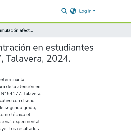
Log In
Taller de estimulación afectiva para fortalecer la concentración en estudiantes del segundo grado de la Institución Educativa Nº 54177, Talavera, 2024.
entración en estudiantes
, Talavera, 2024.
eterminar la
ora de la atención en
a Nº 54177. Talavera.
icativo con diseño
de segundo grado,
como técnica el
terial experimental
luye: Los resultados