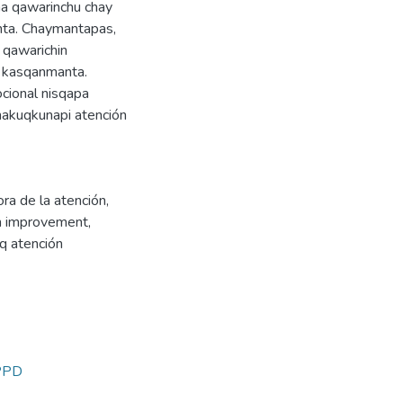
a qawarinchu chay
nta. Chaymantapas,
 qawarichin
vo kasqanmanta.
cional nisqapa
hakuqkunapi atención
ora de la atención
,
on improvement
,
q atención
PPD