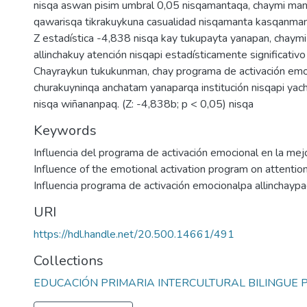
nisqa aswan pisim umbral 0,05 nisqamantaqa, chaymi man
qawarisqa tikrakuykuna casualidad nisqamanta kasqanma
Z estadística -4,838 nisqa kay tukupayta yanapan, chaymi
allinchakuy atención nisqapi estadísticamente significati
Chayraykun tukukunman, chay programa de activación emo
churakuyninqa anchatam yanaparqa institución nisqapi yac
nisqa wiñananpaq. (Z: -4,838b; p < 0,05) nisqa
Keywords
Influencia del programa de activación emocional en la mej
Influence of the emotional activation program on attenti
Influencia programa de activación emocionalpa allinchaypa
URI
https://hdl.handle.net/20.500.14661/491
Collections
EDUCACIÓN PRIMARIA INTERCULTURAL BILINGUE 