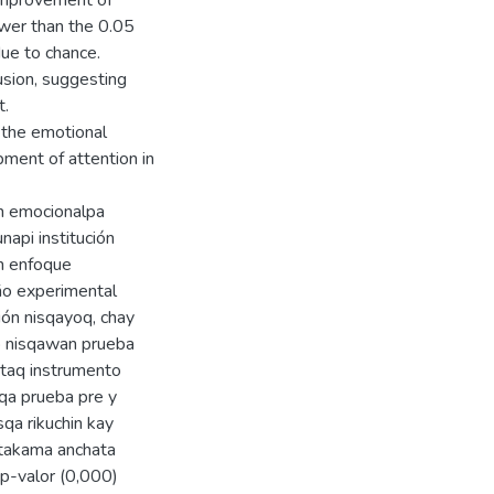
 improvement of
lower than the 0.05
ue to chance.
usion, suggesting
t.
 the emotional
pment of attention in
ón emocionalpa
napi institución
n enfoque
eño experimental
ón nisqayoq, chay
o nisqawan prueba
ataq instrumento
sqa prueba pre y
qa rikuchin kay
ntakama anchata
 p-valor (0,000)