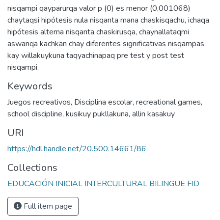
nisqampi qayparurqa valor p (0) es menor (0,001068)
chaytaqsi hipótesis nula nisqanta mana chaskisqachu, ichaqa
hipótesis alterna nisqanta chaskirusqa, chaynallataqmi
aswanqa kachkan chay diferentes significativas nisqampas
kay willakuykuna taqyachinapaq pre test y post test
nisqampi.
Keywords
Juegos recreativos
,
Disciplina escolar
,
recreational games
,
school discipline
,
kusikuy pukllakuna
,
allin kasakuy
URI
https://hdl.handle.net/20.500.14661/86
Collections
EDUCACIÓN INICIAL INTERCULTURAL BILINGUE FID
Full item page