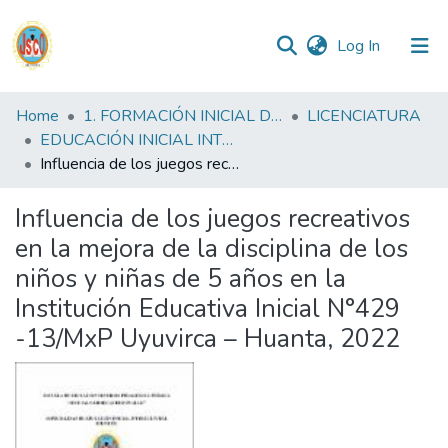
(current)
Log In
Communities
Home
1. FORMACIÓN INICIAL DOCENTE
LICENCIATURA
&
EDUCACIÓN INICIAL INTERCULTURAL BILINGUE FID
Collections
Influencia de los juegos recreativos en la mejora de la disciplina de los niños y niñas de 5 años en la Institución Educativa Inicial N°429 -13/MxP Uyuvirca – Huanta, 2022
All of DSpace
Influencia de los juegos recreativos
en la mejora de la disciplina de los
Statistics
niños y niñas de 5 años en la
Institución Educativa Inicial N°429
Reglamento
-13/MxP Uyuvirca – Huanta, 2022
Formatos
Manuales