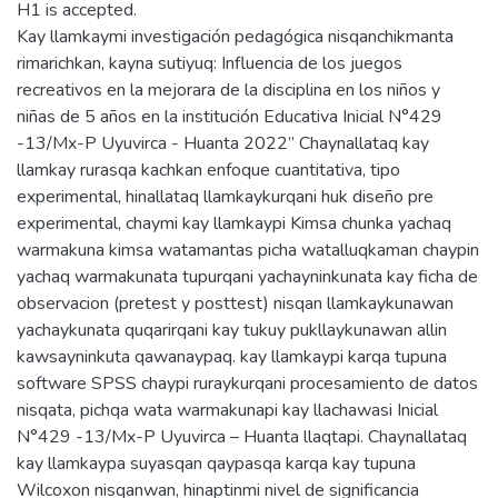
H1 is accepted.
Kay llamkaymi investigación pedagógica nisqanchikmanta
rimarichkan, kayna sutiyuq: Influencia de los juegos
recreativos en la mejorara de la disciplina en los niños y
niñas de 5 años en la institución Educativa Inicial N°429
-13/Mx-P Uyuvirca - Huanta 2022” Chaynallataq kay
llamkay rurasqa kachkan enfoque cuantitativa, tipo
experimental, hinallataq llamkaykurqani huk diseño pre
experimental, chaymi kay llamkaypi Kimsa chunka yachaq
warmakuna kimsa watamantas picha watalluqkaman chaypin
yachaq warmakunata tupurqani yachayninkunata kay ficha de
observacion (pretest y posttest) nisqan llamkaykunawan
yachaykunata quqarirqani kay tukuy pukllaykunawan allin
kawsayninkuta qawanaypaq. kay llamkaypi karqa tupuna
software SPSS chaypi ruraykurqani procesamiento de datos
nisqata, pichqa wata warmakunapi kay llachawasi Inicial
N°429 -13/Mx-P Uyuvirca – Huanta llaqtapi. Chaynallataq
kay llamkaypa suyasqan qaypasqa karqa kay tupuna
Wilcoxon nisqanwan, hinaptinmi nivel de significancia